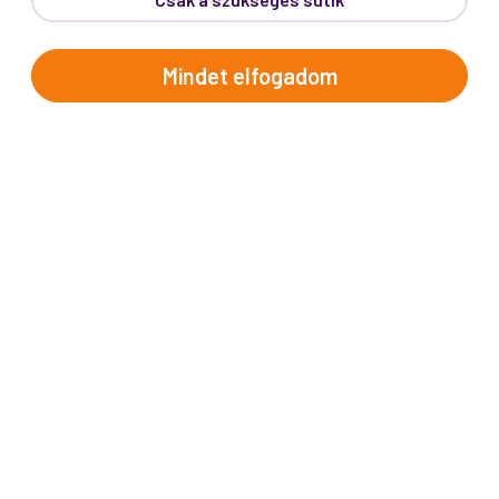
Telefon:
62/543-385
(Hétfő-Péntek: 9:00-17:00)
E-mail:
info@prokotravel.hu
Mindet elfogadom
Főiroda:
6720 Szeged, Feketesas utca 19-21.
Budapest:
1137, Katona József u. 14.
Makó:
6900, Széchenyi tér 8.
ÚTICÉLOK
Afrika
Amerika
Ausztrália és Óceánia
Ázsia
Alpok országai
Balkán
Brit-szigetek
Dél-Európa