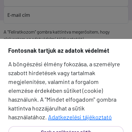
E-mail cím
A "Feliratkozom" gombra kattintva megerősítem, hogy
elolvastam az
adatvédelmi tájékoztatót
!
Fontosnak tartjuk az adatok védelmét
Az oldal reCAPTCHA és a Google által védve.
A böngészési élmény fokozása, a személyre
Feliratkozom
szabott hirdetések vagy tartalmak
megjelenítése, valamint a forgalom
elemzése érdekében sütiket (cookie)
használunk. A "Mindet elfogadom" gombra
kattintva hozzájárulhat a sütik
használatához.
Adatkezelési tájékoztató
Csak a szükséges sütik