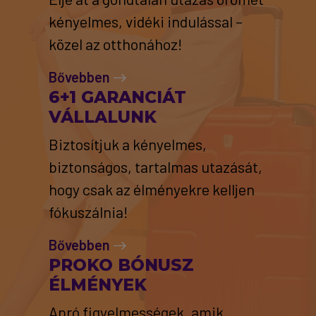
kényelmes, vidéki indulással –
közel az otthonához!
Bővebben
6+1 GARANCIÁT
VÁLLALUNK
Biztosítjuk a kényelmes,
biztonságos, tartalmas utazását,
hogy csak az élményekre kelljen
fókuszálnia!
Bővebben
PROKO BÓNUSZ
ÉLMÉNYEK
Apró figyelmességek, amik