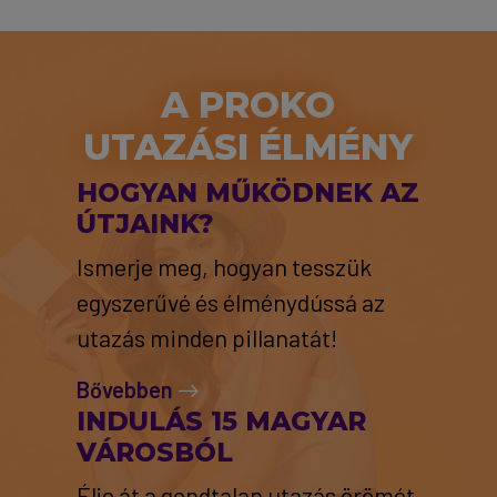
A PROKO
UTAZÁSI ÉLMÉNY
HOGYAN MŰKÖDNEK AZ
ÚTJAINK?
Ismerje meg, hogyan tesszük
egyszerűvé és élménydússá az
utazás minden pillanatát!
Bővebben
INDULÁS 15 MAGYAR
VÁROSBÓL
Élje át a gondtalan utazás örömét