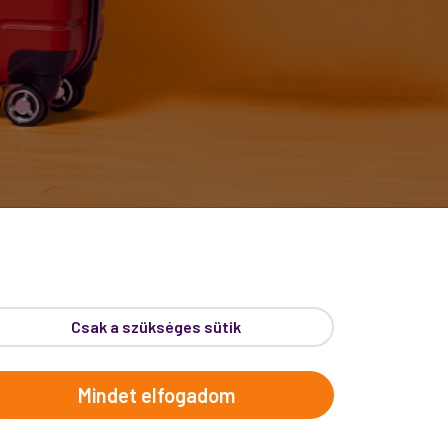
RLEVÉL
Csak a szükséges sütik
de a legjobb, ha közvetlenül
kedvezményes utazási
Mindet elfogadom
Proko-hírekért.