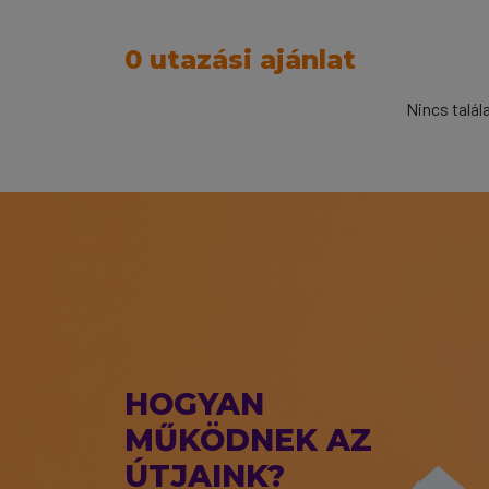
0 utazási ajánlat
Nincs talál
HOGYAN
MŰKÖDNEK AZ
ÚTJAINK?