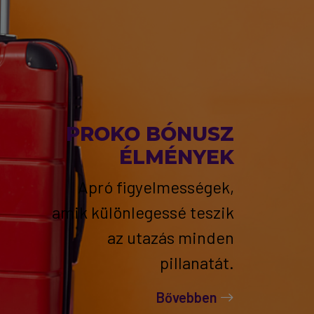
PROKO BÓNUSZ
ÉLMÉNYEK
Apró figyelmességek,
amik különlegessé teszik
az utazás minden
pillanatát.
Bővebben