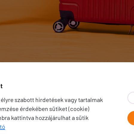
PROKO HÍ
t
élyre szabott hirdetések vagy tartalmak
A jó utak híre gyorsan terjed – 
lemzése érdekében sütiket (cookie)
Önhöz érkezik. Iratkozzon fel 
ra kattintva hozzájárulhat a sütik
ajánlatokért, inspirációkért és 
tó