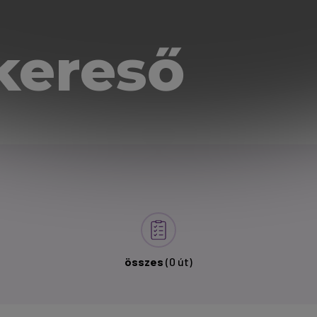
kereső
összes
(0 út)