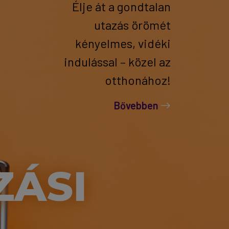
Élje át a gondtalan
utazás örömét
kényelmes, vidéki
indulással – közel az
otthonához!
Bővebben
ZÁSI