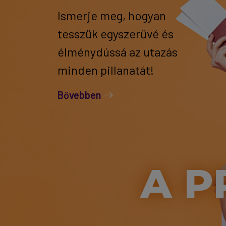
Ismerje meg, hogyan
tesszük egyszerűvé és
élménydússá az utazás
minden pillanatát!
Bővebben
A P