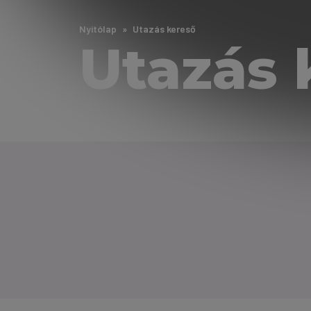
Nyitólap
Utazás kereső
Utazás 