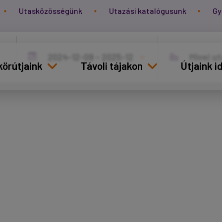
Utasközösségünk
Utazási katalógusunk
Gy
körútjaink
Távoli tájakon
Útjaink 