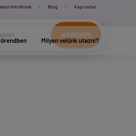
akori kérdések
Blog
Kapcsolat
KERESÉS
időrendben
Milyen velünk utazni?