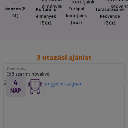
összes
(5
Európai
Kulturális
Törzsutasaink
út)
körútjaink
élmények
kedvence
(5 út)
(5 út)
(3 út)
3 utazási ajánlat
Rendezés:
4
NAP