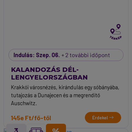
Indulás: Szep. 06.
+ 2 további időpont
KALANDOZÁS DÉL-
LENGYELORSZÁGBAN
Krakkói városnézés, kirándulás egy sóbányába,
tutajozás a Dunajecen és a megrendítő
Auschwitz.
145e Ft/fő-től
Érdekel
3
%