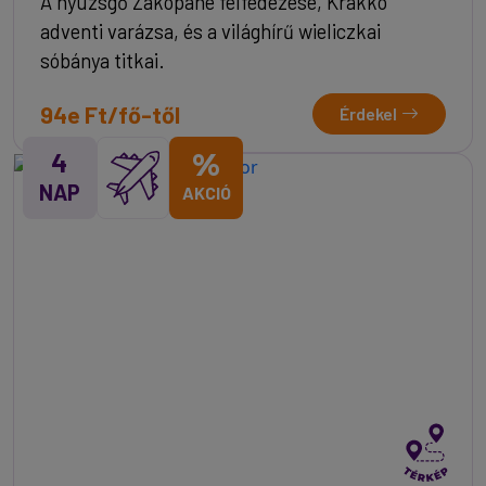
A nyüzsgő Zakopane felfedezése, Krakkó
adventi varázsa, és a világhírű wieliczkai
sóbánya titkai.
94e Ft/fő-től
Érdekel
4
%
NAP
AKCIÓ