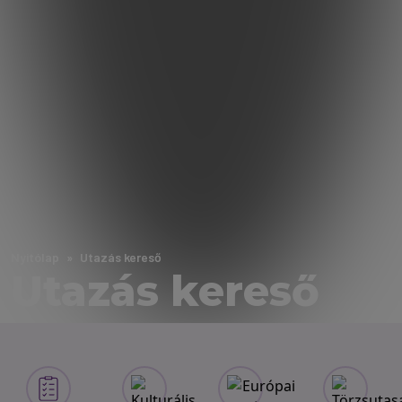
Nyitólap
Utazás kereső
Utazás kereső