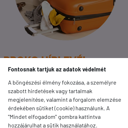
PROKO HÍRLEVÉL
Fontosnak tartjuk az adatok védelmét
A jó utak híre gyorsan terjed – de a legjobb, ha
A böngészési élmény fokozása, a személyre
közvetlenül Önhöz érkezik. Iratkozzon fel
szabott hirdetések vagy tartalmak
kedvezményes utazási ajánlatokért,
megjelenítése, valamint a forgalom elemzése
inspirációkért és Proko-hírekért.
érdekében sütiket (cookie) használunk. A
"Mindet elfogadom" gombra kattintva
Név
hozzájárulhat a sütik használatához.