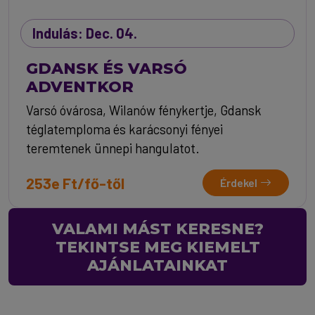
Indulás: Dec. 04.
GDANSK ÉS VARSÓ
ADVENTKOR
Varsó óvárosa, Wilanów fénykertje, Gdansk
téglatemploma és karácsonyi fényei
teremtenek ünnepi hangulatot.
253e Ft/fő-től
Érdekel
VALAMI MÁST KERESNE?
TEKINTSE MEG KIEMELT
AJÁNLATAINKAT