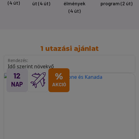
(4 út)
út
(4 út)
élmények
program
(2 út)
(4 út)
1 utazási ajánlat
Rendezés:
12
%
NAP
AKCIÓ