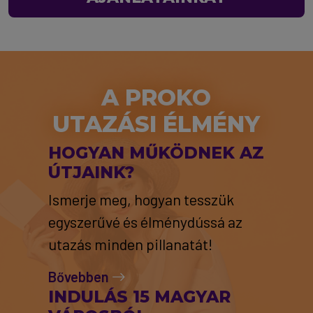
A PROKO
UTAZÁSI ÉLMÉNY
HOGYAN MŰKÖDNEK AZ
ÚTJAINK?
Ismerje meg, hogyan tesszük
egyszerűvé és élménydússá az
utazás minden pillanatát!
Bővebben
INDULÁS 15 MAGYAR