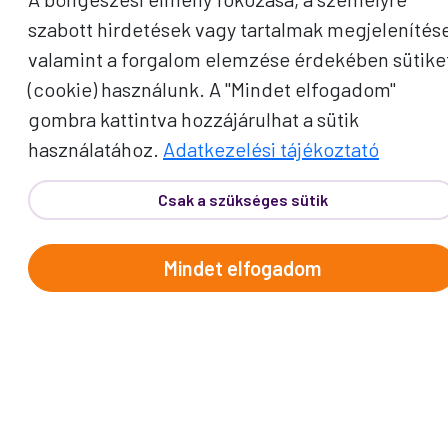
szabott hirdetések vagy tartalmak megjelenítés
valamint a forgalom elemzése érdekében sütike
Telefon:
62/543-385
(Hétfő-Péntek: 9:00-17:00)
(cookie) használunk. A "Mindet elfogadom"
E-mail:
info@prokotravel.hu
gombra kattintva hozzájárulhat a sütik
Főiroda:
6720 Szeged, Feketesas utca 19-21.
használatához.
Adatkezelési tájékoztató
Budapest:
1137, Katona József u. 14.
Makó:
6900, Széchenyi tér 8.
Csak a szükséges sütik
Mindet elfogadom
ÚTICÉLOK
Afrika
Amerika
Ausztrália és Óceánia
Ázsia
Alpok országai
Balkán