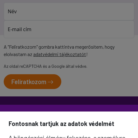
Név
E-mail cím
A "Feliratkozom" gombra kattintva megerősítem, hogy
elolvastam az
adatvédelmi tájékoztatót
!
Az oldal reCAPTCHA és a Google által védve.
Feliratkozom
Fontosnak tartjuk az adatok védelmét
A böngészési élmény fokozása, a személyre