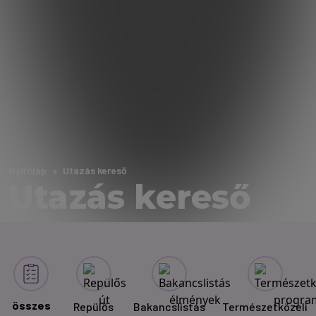
Nyitólap
Utazás kereső
Utazás kereső
összes
Repülős
Bakancslistás
Természetközeli