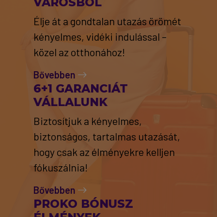
VÁROSBÓL
Élje át a gondtalan utazás örömét
kényelmes, vidéki indulással –
közel az otthonához!
Bővebben
6+1 GARANCIÁT
VÁLLALUNK
Biztosítjuk a kényelmes,
biztonságos, tartalmas utazását,
hogy csak az élményekre kelljen
fókuszálnia!
Bővebben
PROKO BÓNUSZ