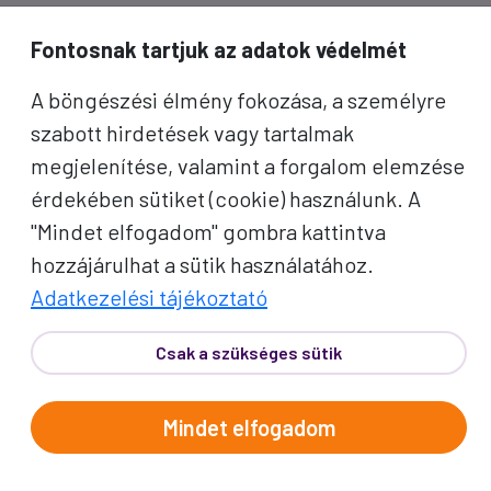
inspirációkért és Proko-hírekért.
Fontosnak tartjuk az adatok védelmét
Név
A böngészési élmény fokozása, a személyre
szabott hirdetések vagy tartalmak
E-mail cím
megjelenítése, valamint a forgalom elemzése
érdekében sütiket (cookie) használunk. A
A "Feliratkozom" gombra kattintva megerősítem, hogy
"Mindet elfogadom" gombra kattintva
elolvastam az
adatvédelmi tájékoztatót
!
hozzájárulhat a sütik használatához.
Az oldal reCAPTCHA és a Google által védve.
Adatkezelési tájékoztató
Feliratkozom
Csak a szükséges sütik
Mindet elfogadom