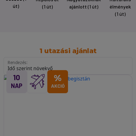
út)
(1 út)
ajánlott
(1 út)
élmények
(1 út)
1 utazási ajánlat
Rendezés:
10
%
NAP
AKCIÓ