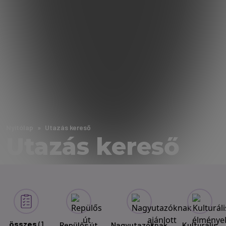
Nyitólap
Utazás kereső
Utazás kereső
összes
(1
Repülős út
Nagyutazóknak
Kulturális