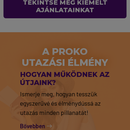
TEKINTSE MEG KIEMELT
AJÁNLATAINKAT
A PROKO
UTAZÁSI ÉLMÉNY
HOGYAN MŰKÖDNEK AZ
ÚTJAINK?
Ismerje meg, hogyan tesszük
egyszerűvé és élménydússá az
utazás minden pillanatát!
Bővebben