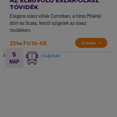
AZ ELBŰVÖLŐ ÉSZAK-OLASZ
TÓVIDÉK
Elegáns olasz villák Comóban, a híres Milánói
dóm és Scala, festői szigetek az olasz
tóvidéken.
224e Ft/fő-től
Érdekel
5
NAP