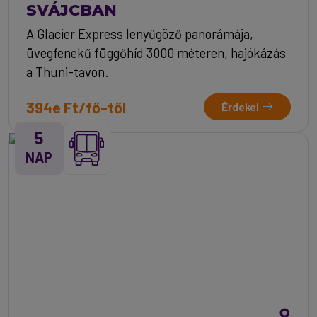
SVÁJCBAN
A Glacier Express lenyűgöző panorámája,
üvegfenekű függőhíd 3000 méteren, hajókázás
a Thuni-tavon.
394e Ft/fő-től
Érdekel
5
NAP