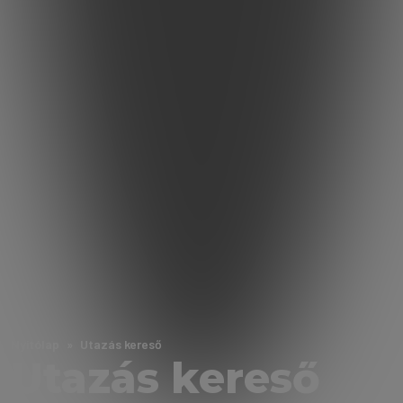
Nyitólap
Utazás kereső
Utazás kereső