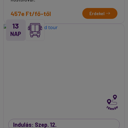
457e Ft/fő-től
Érdekel
13
NAP
Indulás: Szep. 12.