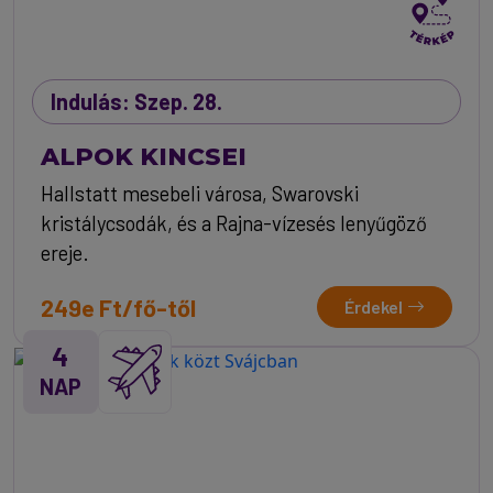
Indulás: Szep. 28.
ALPOK KINCSEI
Hallstatt mesebeli városa, Swarovski
kristálycsodák, és a Rajna-vízesés lenyűgöző
ereje.
249e Ft/fő-től
Érdekel
4
NAP