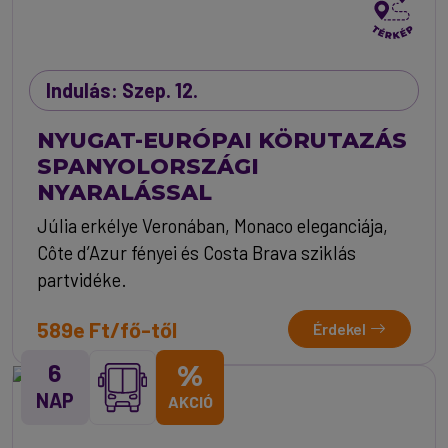
Indulás: Szep. 12.
NYUGAT-EURÓPAI KÖRUTAZÁS
SPANYOLORSZÁGI
NYARALÁSSAL
Júlia erkélye Veronában, Monaco eleganciája,
Côte d’Azur fényei és Costa Brava sziklás
partvidéke.
589e Ft/fő-től
Érdekel
6
%
NAP
AKCIÓ