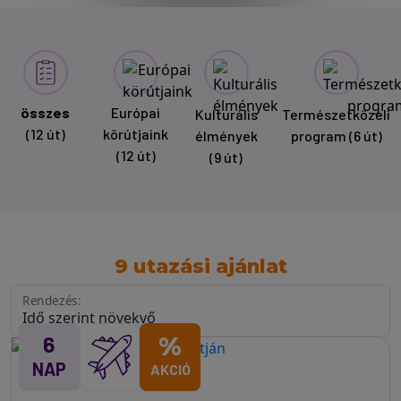
összes
Európai
Kulturális
Természetközeli
(12 út)
körútjaink
élmények
program
(6 út)
(12 út)
(9 út)
9 utazási ajánlat
Rendezés:
6
%
NAP
AKCIÓ