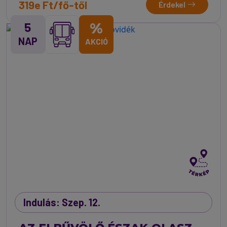
319e Ft/fő-től
Érdekel
5
%
NAP
AKCIÓ
Indulás: Szep. 12.