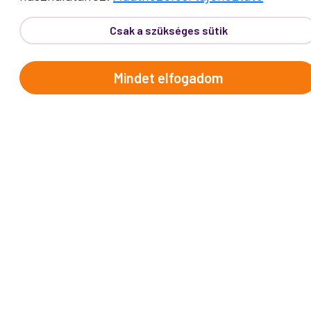
fókuszálnia!
Csak a szükséges sütik
Bővebben
PROKO BÓNUSZ
ÉLMÉNYEK
Mindet elfogadom
Apró figyelmességek, amik
különlegessé teszik az utazás
minden pillanatát.
Bővebben