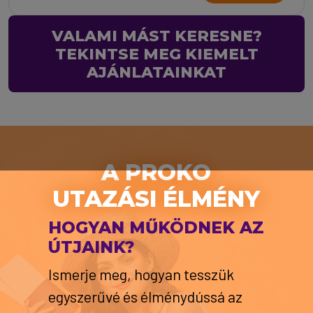
VALAMI MÁST KERESNE?
TEKINTSE MEG KIEMELT
AJÁNLATAINKAT
A PROKO
UTAZÁSI ÉLMÉNY
HOGYAN MŰKÖDNEK AZ
ÚTJAINK?
Ismerje meg, hogyan tesszük
egyszerűvé és élménydússá az