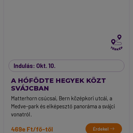
Indulás: Okt. 10.
A HÓFÖDTE HEGYEK KÖZT
SVÁJCBAN
Matterhorn csúcsai, Bern középkori utcái, a
Medve-park és elképesztő panoráma a svájci
vonatról.
469e Ft/fő-től
Érdekel