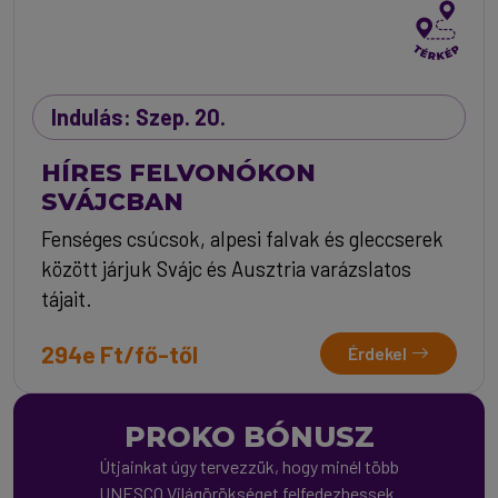
Indulás: Szep. 20.
HÍRES FELVONÓKON
SVÁJCBAN
Fenséges csúcsok, alpesi falvak és gleccserek
között járjuk Svájc és Ausztria varázslatos
tájait.
294e Ft/fő-től
Érdekel
PROKO BÓNUSZ
Útjainkat úgy tervezzük, hogy minél több
UNESCO Világörökséget felfedezhessek.