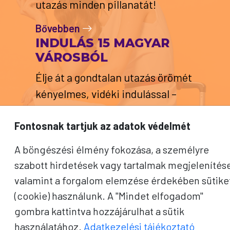
utazás minden pillanatát!
Bővebben
INDULÁS 15 MAGYAR
VÁROSBÓL
Élje át a gondtalan utazás örömét
kényelmes, vidéki indulással –
közel az otthonához!
Fontosnak tartjuk az adatok védelmét
Bővebben
6+1 GARANCIÁT
A böngészési élmény fokozása, a személyre
VÁLLALUNK
szabott hirdetések vagy tartalmak megjelenítés
valamint a forgalom elemzése érdekében sütike
Biztosítjuk a kényelmes,
(cookie) használunk. A "Mindet elfogadom"
biztonságos, tartalmas utazását,
gombra kattintva hozzájárulhat a sütik
hogy csak az élményekre kelljen
használatához.
Adatkezelési tájékoztató