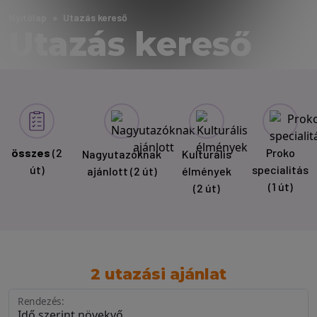
Nyitólap
Utazás kereső
Utazás kereső
összes
(2
Proko
Nagyutazóknak
Kulturális
út)
specialitás
ajánlott
(2 út)
élmények
(1 út)
(2 út)
2 utazási ajánlat
Rendezés: