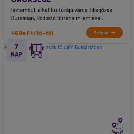
Isztambul, a két kultúrájú város, libegőzés
Bursában, Rodostó történelmi emlékei.
469e Ft/fő-től
Érdekel
7
NAP