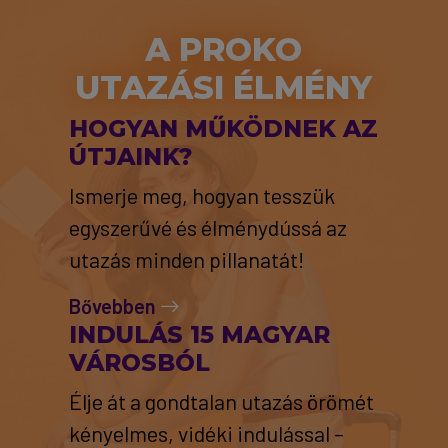
A PROKO
UTAZÁSI ÉLMÉNY
HOGYAN MŰKÖDNEK AZ
ÚTJAINK?
Ismerje meg, hogyan tesszük
egyszerűvé és élménydússá az
utazás minden pillanatát!
Bővebben
INDULÁS 15 MAGYAR
VÁROSBÓL
Élje át a gondtalan utazás örömét
kényelmes, vidéki indulással –