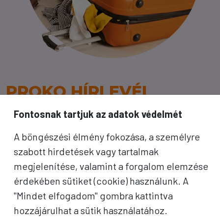
PROKO HÍRLEVÉL
Fontosnak tartjuk az adatok védelmét
A jó utak híre gyorsan terjed – de a legjobb, ha
közvetlenül Önhöz érkezik. Iratkozzon fel
A böngészési élmény fokozása, a személyre
kedvezményes utazási ajánlatokért,
szabott hirdetések vagy tartalmak
inspirációkért és Proko-hírekért.
megjelenítése, valamint a forgalom elemzése
érdekében sütiket (cookie) használunk. A
Név
"Mindet elfogadom" gombra kattintva
hozzájárulhat a sütik használatához.