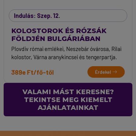
Indulás: Szep. 12.
KOLOSTOROK ÉS RÓZSÁK
FÖLDJÉN BULGÁRIÁBAN
Plovdiv római emlékei, Neszebár óvárosa, Rilai
kolostor, Várna aranykincsei és tengerpartja.
389e Ft/fő-től
Érdekel
VALAMI MÁST KERESNE?
TEKINTSE MEG KIEMELT
AJÁNLATAINKAT