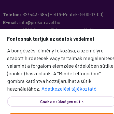
Telefon:
62/543-385
(Hétfő-Péntek: 9:00-17:00)
E-mail:
info@prokotravel.hu
Főiroda:
6720 Szeged, Feketesas utca 19-21.
Budapest:
1137, Katona József u. 14.
Fontosnak tartjuk az adatok védelmét
Makó:
6900, Széchenyi tér 8.
A böngészési élmény fokozása, a személyre
szabott hirdetések vagy tartalmak megjelenítés
valamint a forgalom elemzése érdekében sütike
(cookie) használunk. A "Mindet elfogadom"
ÚTICÉLOK
gombra kattintva hozzájárulhat a sütik
használatához.
Adatkezelési tájékoztató
Afrika
Amerika
Csak a szükséges sütik
Ausztrália és Óceánia
Ázsia
Alpok országai
Balkán