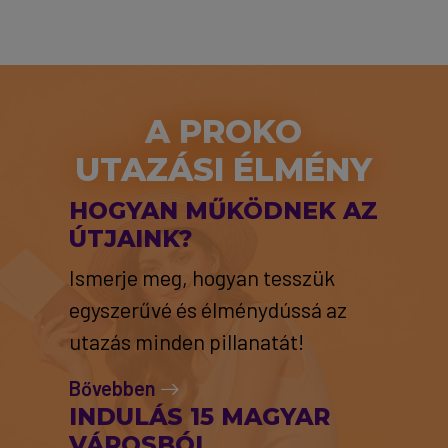
A PROKO
UTAZÁSI ÉLMÉNY
HOGYAN MŰKÖDNEK AZ
ÚTJAINK?
Ismerje meg, hogyan tesszük
egyszerűvé és élménydússá az
utazás minden pillanatát!
Bővebben
INDULÁS 15 MAGYAR
VÁROSBÓL