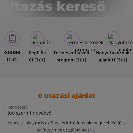
Utazás kereső
összes
Repülős
Természetközeli
Nagyutazóknak
(1 út)
út
(1 út)
program
(1 út)
ajánlott
(1 út)
0 utazási ajánlat
Rendezés:
Nincs találat, mely az összes kritériumnak megfelel. Kérjük,
tekintse meg utazásainkat
itt
!