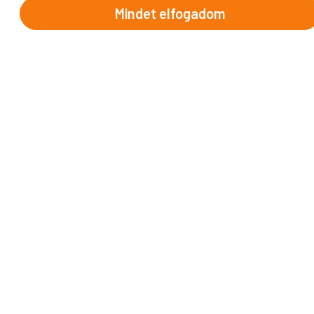
Mindet elfogadom
Brit-szigetek
Dél-Európa
Észak-Európa
Ibériai-félsziget
Kelet-Európa
Közép-Európa
Nyugat-Európa
INFORMÁCIÓK
Utazási szerződésünk
Utasbiztosítás
Útlemondás
Vendégkönyv
Proko bónusz
Általános fogalmak
Utazási utalvány
Katalógusunk
Elnyert pályázatok
Fotópályázat