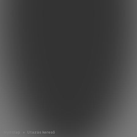
Nyitólap
Utazás kereső