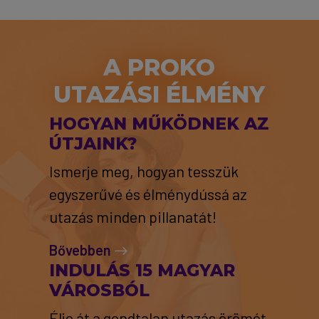
A PROKO
UTAZÁSI ÉLMÉNY
HOGYAN MŰKÖDNEK AZ
ÚTJAINK?
Ismerje meg, hogyan tesszük
egyszerűvé és élménydússá az
utazás minden pillanatát!
Bővebben
INDULÁS 15 MAGYAR
VÁROSBÓL
Élje át a gondtalan utazás örömét