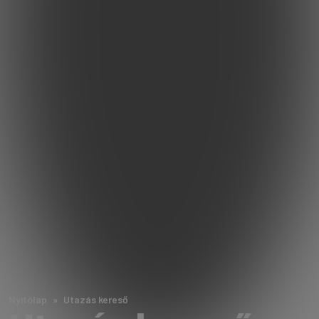
Nyitólap
Utazás kereső