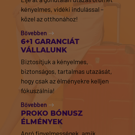
kényelmes, vidéki indulással –
közel az otthonához!
Bővebben
6+1 GARANCIÁT
VÁLLALUNK
Biztosítjuk a kényelmes,
biztonságos, tartalmas utazását,
hogy csak az élményekre kelljen
fókuszálnia!
Bővebben
PROKO BÓNUSZ
ÉLMÉNYEK
Apró figyelmességek, amik