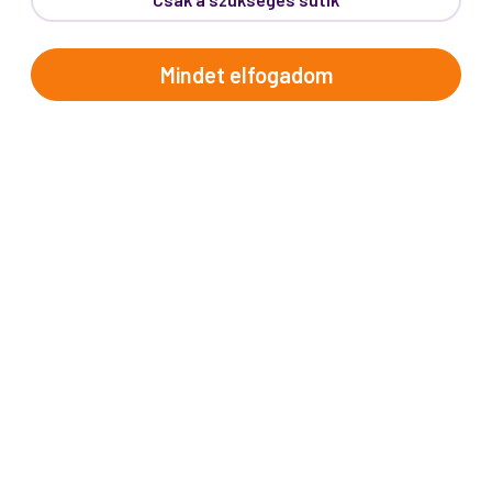
Telefon:
62/543-385
(Hétfő-Péntek: 9:00-17:00)
E-mail:
info@prokotravel.hu
Mindet elfogadom
Főiroda:
6720 Szeged, Feketesas utca 19-21.
Budapest:
1137, Katona József u. 14.
Makó:
6900, Széchenyi tér 8.
ÚTICÉLOK
Afrika
Amerika
Ausztrália és Óceánia
Ázsia
Alpok országai
Balkán
Brit-szigetek
Dél-Európa