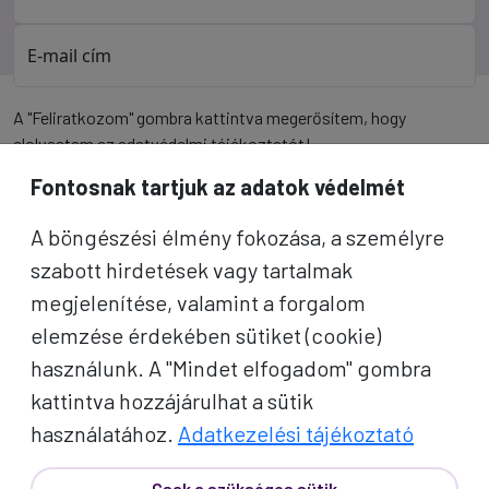
E-mail cím
A "Feliratkozom" gombra kattintva megerősítem, hogy
elolvastam az
adatvédelmi tájékoztatót
!
Fontosnak tartjuk az adatok védelmét
Az oldal reCAPTCHA és a Google által védve.
A böngészési élmény fokozása, a személyre
Feliratkozom
szabott hirdetések vagy tartalmak
megjelenítése, valamint a forgalom
elemzése érdekében sütiket (cookie)
használunk. A "Mindet elfogadom" gombra
kattintva hozzájárulhat a sütik
használatához.
Adatkezelési tájékoztató
Csak a szükséges sütik