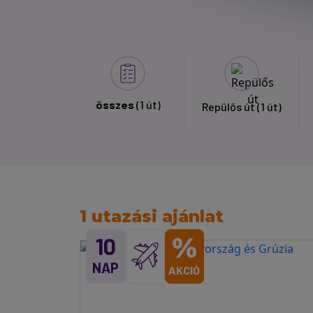
összes
(1 út)
Repülős út
(1 út)
1 utazási ajánlat
%
10
NAP
AKCIÓ