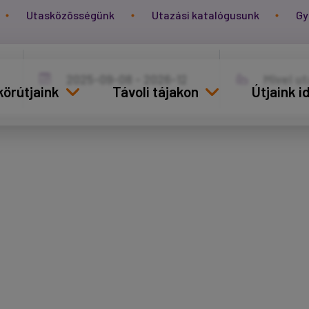
Utasközösségünk
Utazási katalógusunk
Gy
körútjaink
Távoli tájakon
Útjaink 