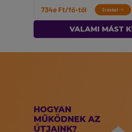
734e Ft/fő-től
Érdekel
VALAMI MÁST K
HOGYAN
MŰKÖDNEK AZ
ÚTJAINK?