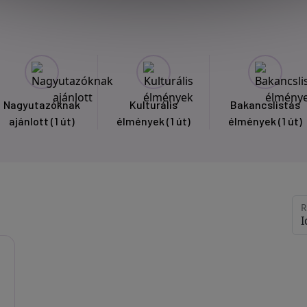
Nagyutazóknak
Kulturális
Bakancslistás
ajánlott
(1 út)
élmények
(1 út)
élmények
(1 út)
R