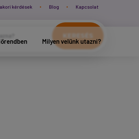
akori kérdések
Blog
Kapcsolat
KERESÉS
időrendben
Milyen velünk utazni?