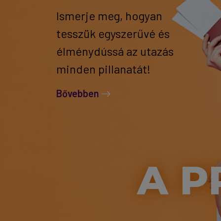
Ismerje meg, hogyan
tesszük egyszerűvé és
élménydússá az utazás
minden pillanatát!
Bővebben
A P