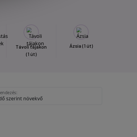
Ázsia
(1 út)
Távoli tájakon
(1 út)
endezés: