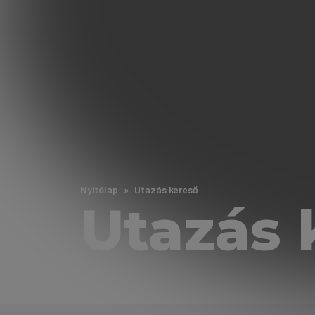
Nyitólap
Utazás kereső
Utazás 