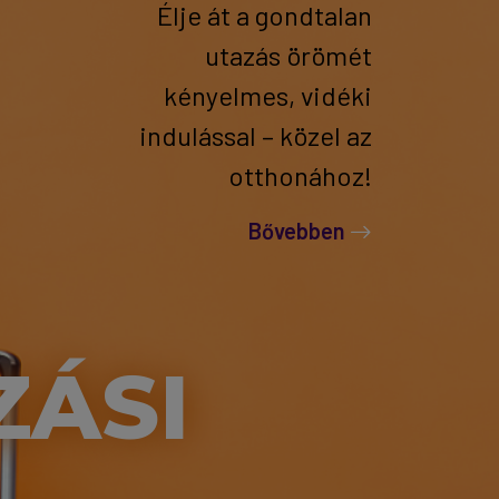
Élje át a gondtalan
utazás örömét
kényelmes, vidéki
indulással – közel az
otthonához!
Bővebben
ZÁSI