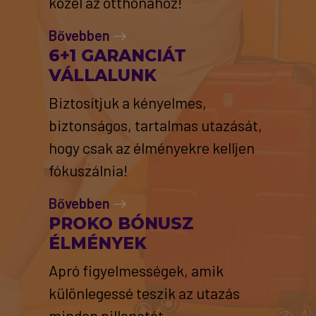
közel az otthonához!
Bővebben
6+1 GARANCIÁT
VÁLLALUNK
Biztosítjuk a kényelmes,
biztonságos, tartalmas utazását,
hogy csak az élményekre kelljen
fókuszálnia!
Bővebben
PROKO BÓNUSZ
ÉLMÉNYEK
Apró figyelmességek, amik
különlegessé teszik az utazás
minden pillanatát.