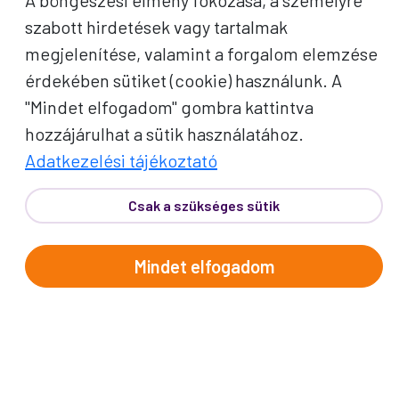
A böngészési élmény fokozása, a személyre
szabott hirdetések vagy tartalmak
megjelenítése, valamint a forgalom elemzése
érdekében sütiket (cookie) használunk. A
"Mindet elfogadom" gombra kattintva
hozzájárulhat a sütik használatához.
PROKO HÍRLEVÉL
Adatkezelési tájékoztató
A jó utak híre gyorsan terjed – de a legjobb, ha
Csak a szükséges sütik
közvetlenül Önhöz érkezik. Iratkozzon fel
kedvezményes utazási ajánlatokért,
Mindet elfogadom
inspirációkért és Proko-hírekért.
Név
E-mail cím