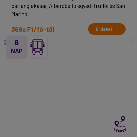
barlanglakásai, Alberobello egyedi trullói és San
Marino.
369e Ft/fő-től
Érdekel
6
NAP