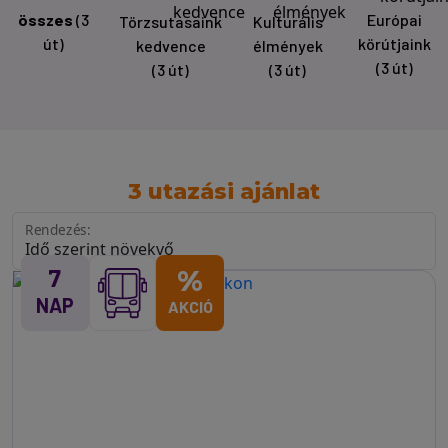
összes
(3
Európai
Törzsutasaink
Kulturális
út)
körútjaink
kedvence
élmények
(3 út)
(3 út)
(3 út)
3 utazási ajánlat
Rendezés:
7
%
NAP
AKCIÓ