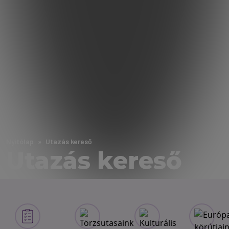
Nyitólap
Utazás kereső
Utazás kereső