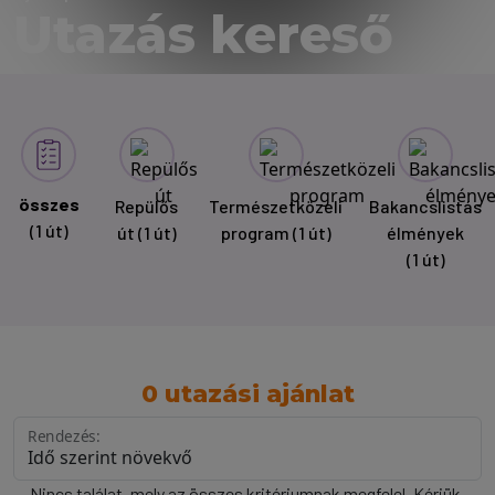
Utazás kereső
összes
Repülős
Természetközeli
Bakancslistás
(1 út)
út
(1 út)
program
(1 út)
élmények
(1 út)
0 utazási ajánlat
Rendezés:
Nincs találat, mely az összes kritériumnak megfelel. Kérjük,