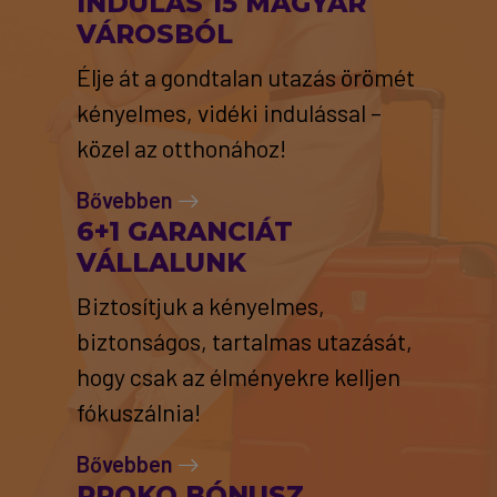
INDULÁS 15 MAGYAR
VÁROSBÓL
Élje át a gondtalan utazás örömét
kényelmes, vidéki indulással –
közel az otthonához!
Bővebben
6+1 GARANCIÁT
VÁLLALUNK
Biztosítjuk a kényelmes,
biztonságos, tartalmas utazását,
hogy csak az élményekre kelljen
fókuszálnia!
Bővebben
PROKO BÓNUSZ