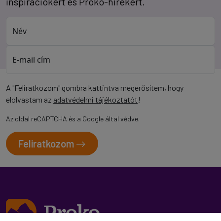
inspirációkért és Proko-hírekért.
Név
E-mail cím
A "Feliratkozom" gombra kattintva megerősítem, hogy
elolvastam az
adatvédelmi tájékoztatót
!
Az oldal reCAPTCHA és a Google által védve.
Feliratkozom