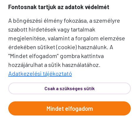
Fontosnak tartjuk az adatok védelmét
A böngészési élmény fokozása, a személyre
Telefon:
62/543-385
(Hétfő-Péntek: 9:00-17:00)
szabott hirdetések vagy tartalmak
E-mail:
info@prokotravel.hu
megjelenítése, valamint a forgalom elemzése
Főiroda:
6720 Szeged, Feketesas utca 19-21.
érdekében sütiket (cookie) használunk. A
Budapest:
1137, Katona József u. 14.
"Mindet elfogadom" gombra kattintva
Makó:
6900, Széchenyi tér 8.
hozzájárulhat a sütik használatához.
Adatkezelési tájékoztató
Csak a szükséges sütik
ÚTICÉLOK
Mindet elfogadom
Afrika
Amerika
Ausztrália és Óceánia
Ázsia