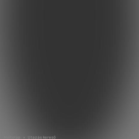
Nyitólap
Utazás kereső