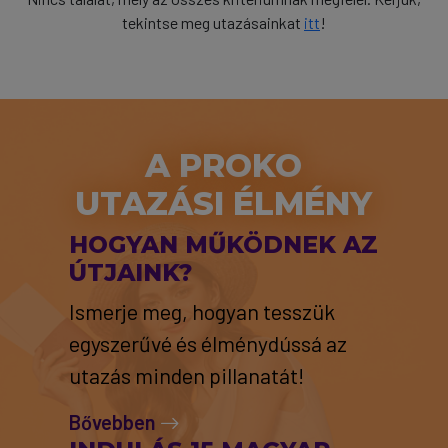
tekintse meg utazásainkat
itt
!
A PROKO
UTAZÁSI ÉLMÉNY
HOGYAN MŰKÖDNEK AZ
ÚTJAINK?
Ismerje meg, hogyan tesszük
egyszerűvé és élménydússá az
utazás minden pillanatát!
Bővebben