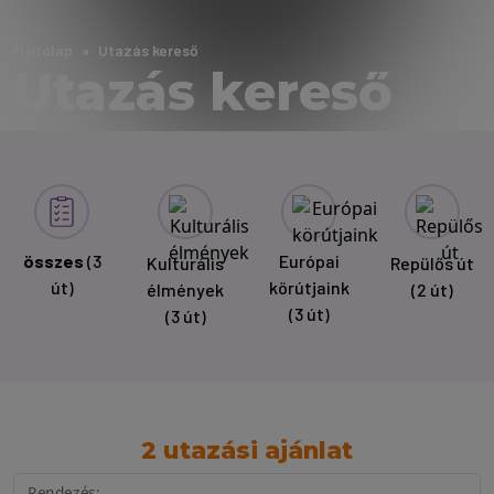
Nyitólap
Utazás kereső
Utazás kereső
összes
(3
Európai
Kulturális
Repülős út
út)
körútjaink
élmények
(2 út)
(3 út)
(3 út)
2 utazási ajánlat
Rendezés: