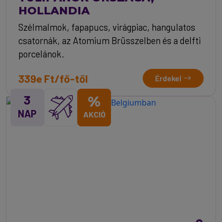
HOLLANDIA
Szélmalmok, fapapucs, virágpiac, hangulatos
csatornák, az Atomium Brüsszelben és a delfti
porcelánok.
339e Ft/fő-től
Érdekel
3
%
NAP
AKCIÓ