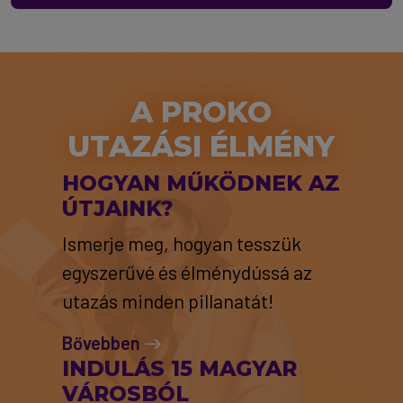
A PROKO
UTAZÁSI ÉLMÉNY
HOGYAN MŰKÖDNEK AZ
ÚTJAINK?
Ismerje meg, hogyan tesszük
egyszerűvé és élménydússá az
utazás minden pillanatát!
Bővebben
INDULÁS 15 MAGYAR
VÁROSBÓL