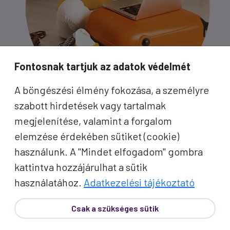
Fontosnak tartjuk az adatok védelmét
A böngészési élmény fokozása, a személyre
szabott hirdetések vagy tartalmak
megjelenítése, valamint a forgalom
PROKO HÍRLEVÉL
elemzése érdekében sütiket (cookie)
használunk. A "Mindet elfogadom" gombra
A jó utak híre gyorsan terjed – de a legjobb, ha
kattintva hozzájárulhat a sütik
közvetlenül Önhöz érkezik. Iratkozzon fel
használatához.
Adatkezelési tájékoztató
kedvezményes utazási ajánlatokért,
Csak a szükséges sütik
inspirációkért és Proko-hírekért.