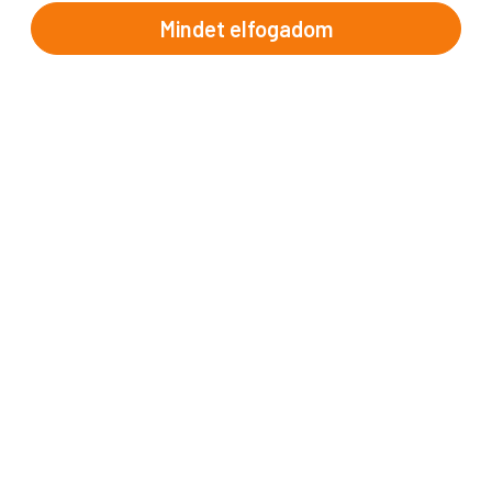
Név
Mindet elfogadom
E-mail cím
A "Feliratkozom" gombra kattintva megerősítem, hogy
elolvastam az
adatvédelmi tájékoztatót
!
Az oldal reCAPTCHA és a Google által védve.
Feliratkozom