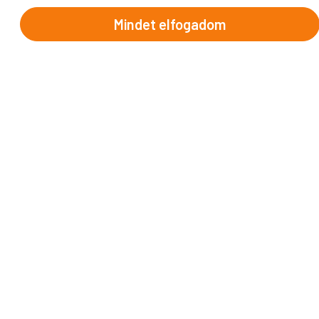
Afrika
Amerika
Mindet elfogadom
Ausztrália és Óceánia
Ázsia
Alpok országai
Balkán
Brit-szigetek
Dél-Európa
Észak-Európa
Ibériai-félsziget
Kelet-Európa
Közép-Európa
Nyugat-Európa
INFORMÁCIÓK
Utazási szerződésünk
Utasbiztosítás
Útlemondás
Vendégkönyv