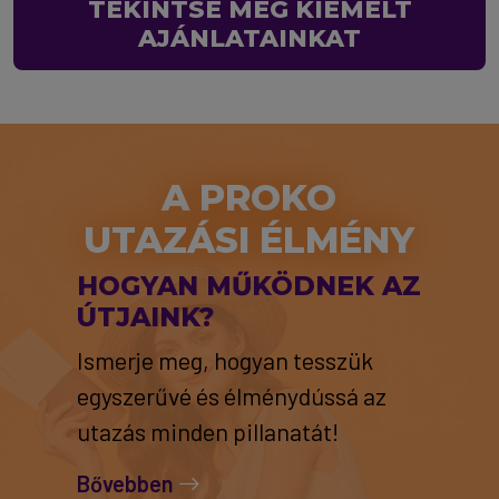
TEKINTSE MEG KIEMELT
AJÁNLATAINKAT
A PROKO
UTAZÁSI ÉLMÉNY
HOGYAN MŰKÖDNEK AZ
ÚTJAINK?
Ismerje meg, hogyan tesszük
egyszerűvé és élménydússá az
utazás minden pillanatát!
Bővebben