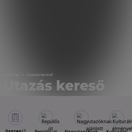
Nyitólap
Utazás kereső
Utazás kereső
összes
(1
Repülős út
Nagyutazóknak
Kulturális