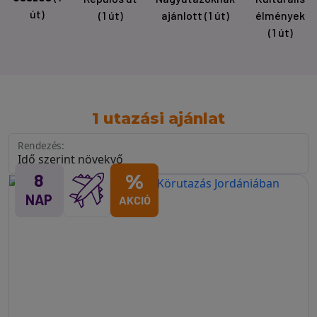
út)
(1 út)
ajánlott
(1 út)
élmények
(1 út)
1 utazási ajánlat
Rendezés:
8
%
NAP
AKCIÓ