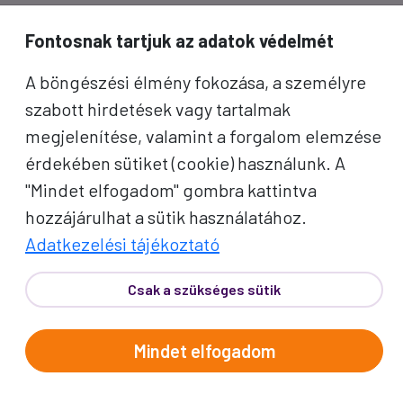
inspirációkért és Proko-hírekért.
Fontosnak tartjuk az adatok védelmét
Név
A böngészési élmény fokozása, a személyre
szabott hirdetések vagy tartalmak
E-mail cím
megjelenítése, valamint a forgalom elemzése
érdekében sütiket (cookie) használunk. A
A "Feliratkozom" gombra kattintva megerősítem, hogy
"Mindet elfogadom" gombra kattintva
elolvastam az
adatvédelmi tájékoztatót
!
hozzájárulhat a sütik használatához.
Az oldal reCAPTCHA és a Google által védve.
Adatkezelési tájékoztató
Feliratkozom
Csak a szükséges sütik
Mindet elfogadom