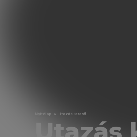
Nyitólap
Utazás kereső
Utazás 