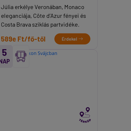
Júlia erkélye Veronában, Monaco
eleganciája, Côte d’Azur fényei és
Costa Brava sziklás partvidéke.
589e Ft/fő-től
Érdekel
5
NAP