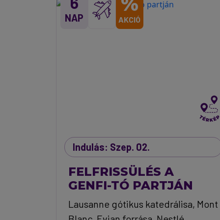
%
6
NAP
AKCIÓ
Indulás: Szep. 02.
FELFRISSÜLÉS A
GENFI-TÓ PARTJÁN
Lausanne gótikus katedrálisa, Mont
Blanc, Evian forrása, Nestlé