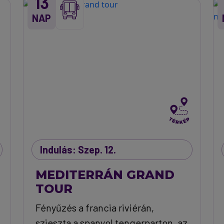
13
NAP
Indulás: Szep. 12.
MEDITERRÁN GRAND
TOUR
Fényűzés a francia riviérán,
szieszta a spanyol tengerparton, az