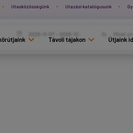
Utasközösségünk
Utazási katalógusunk
Gy
körútjaink
Távoli tájakon
Útjaink 