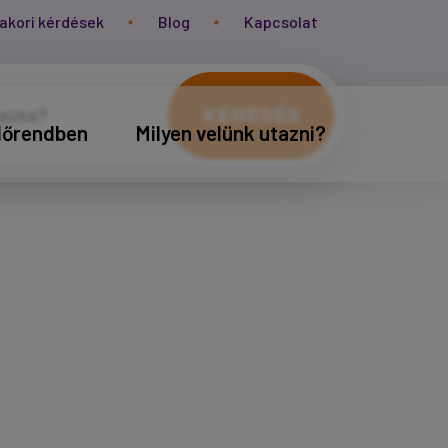
akori kérdések
Blog
Kapcsolat
KERESÉS
időrendben
Milyen velünk utazni?