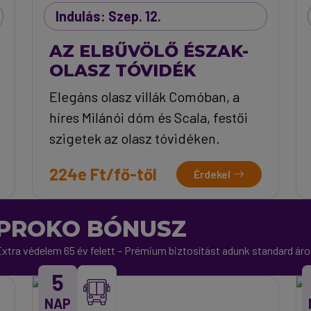
Indulás: Szep. 12.
AZ ELBŰVÖLŐ ÉSZAK-
OLASZ TÓVIDÉK
Elegáns olasz villák Comóban, a
híres Milánói dóm és Scala, festői
szigetek az olasz tóvidéken.
224e Ft/fő-től
Érdekel
PROKO BÓNUSZ
xtra védelem 65 év felett – Prémium biztosítást adunk standard ár
5
NAP