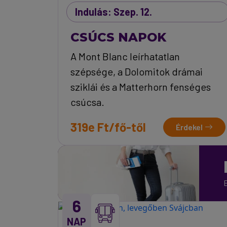
Indulás: Szep. 12.
CSÚCS NAPOK
A Mont Blanc leírhatatlan
szépsége, a Dolomitok drámai
sziklái és a Matterhorn fenséges
csúcsa.
319e Ft/fő-től
Érdekel
E
6
NAP