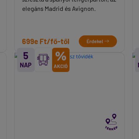
elegáns Madrid és Avignon.
699e Ft/fő-től
Érdekel
%
5
NAP
AKCIÓ