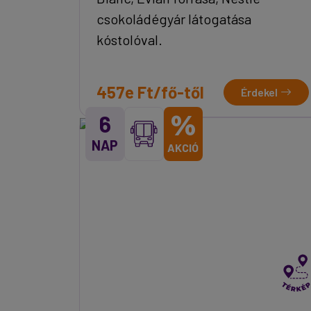
csokoládégyár látogatása
kóstolóval.
457e Ft/fő-től
Érdekel
%
6
NAP
AKCIÓ