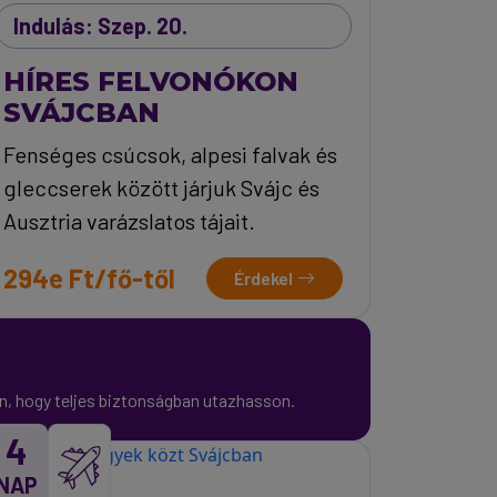
Indulás: Szep. 20.
HÍRES FELVONÓKON
SVÁJCBAN
Fenséges csúcsok, alpesi falvak és
gleccserek között járjuk Svájc és
Ausztria varázslatos tájait.
294e Ft/fő-től
Érdekel
on, hogy teljes biztonságban utazhasson.
4
NAP