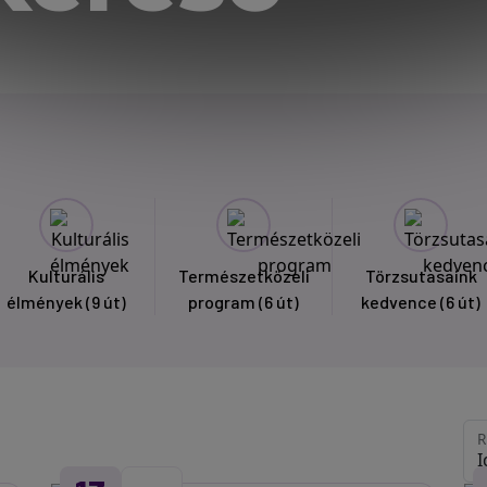
Kulturális
Természetközeli
Törzsutasaink
élmények
(9 út)
program
(6 út)
kedvence
(6 út)
R