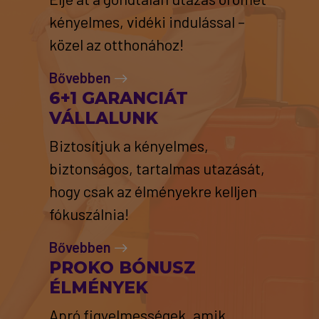
kényelmes, vidéki indulással –
közel az otthonához!
Bővebben
6+1 GARANCIÁT
VÁLLALUNK
Biztosítjuk a kényelmes,
biztonságos, tartalmas utazását,
hogy csak az élményekre kelljen
fókuszálnia!
Bővebben
PROKO BÓNUSZ
ÉLMÉNYEK
Apró figyelmességek, amik