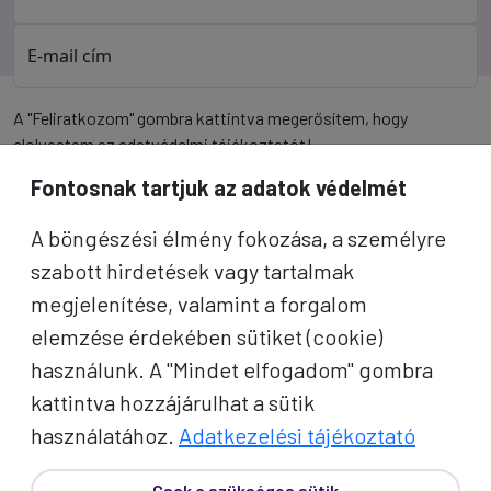
E-mail cím
A "Feliratkozom" gombra kattintva megerősítem, hogy
elolvastam az
adatvédelmi tájékoztatót
!
Fontosnak tartjuk az adatok védelmét
Az oldal reCAPTCHA és a Google által védve.
A böngészési élmény fokozása, a személyre
Feliratkozom
szabott hirdetések vagy tartalmak
megjelenítése, valamint a forgalom
elemzése érdekében sütiket (cookie)
használunk. A "Mindet elfogadom" gombra
kattintva hozzájárulhat a sütik
használatához.
Adatkezelési tájékoztató
Csak a szükséges sütik