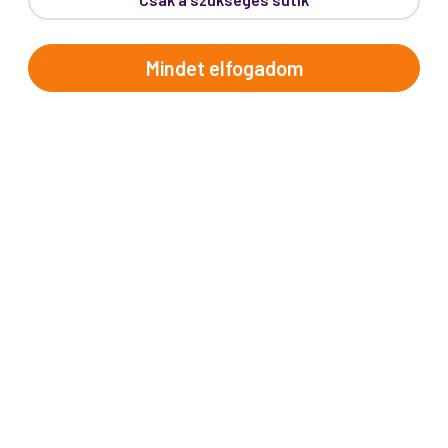
Telefon:
62/543-385
(Hétfő-Péntek: 9:00-17:00)
E-mail:
info@prokotravel.hu
Mindet elfogadom
Főiroda:
6720 Szeged, Feketesas utca 19-21.
Budapest:
1137, Katona József u. 14.
Makó:
6900, Széchenyi tér 8.
ÚTICÉLOK
Afrika
Amerika
Ausztrália és Óceánia
Ázsia
Alpok országai
Balkán
Brit-szigetek
Dél-Európa