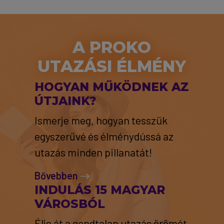
A PROKO
UTAZÁSI ÉLMÉNY
HOGYAN MŰKÖDNEK AZ
ÚTJAINK?
Ismerje meg, hogyan tesszük
egyszerűvé és élménydússá az
utazás minden pillanatát!
Bővebben
INDULÁS 15 MAGYAR
VÁROSBÓL
Élje át a gondtalan utazás örömét