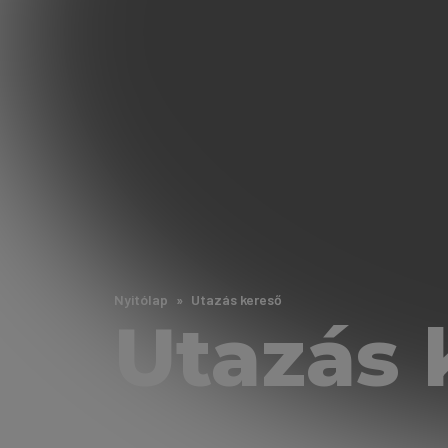
Nyitólap
Utazás kereső
Utazás 