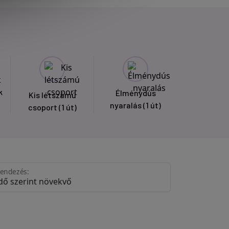
k
Élménydús
Kis létszámú
nyaralás
(1 út)
csoport
(1 út)
endezés: