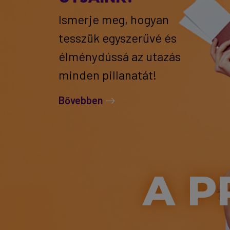
Ismerje meg, hogyan
tesszük egyszerűvé és
élménydússá az utazás
minden pillanatát!
Bővebben
A P