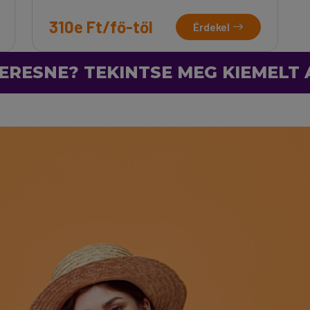
310e Ft/fő-től
Érdekel
ERESNE? TEKINTSE MEG KIEMELT