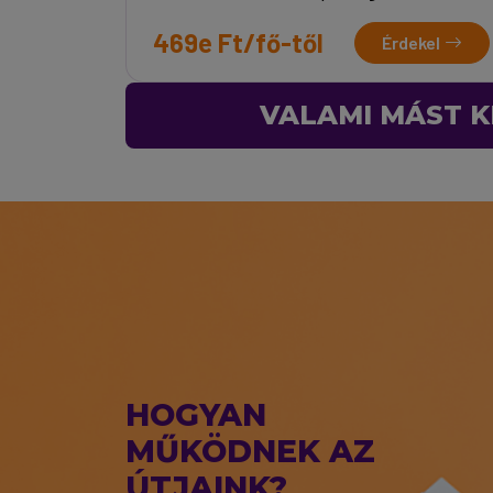
469e Ft/fő-től
Érdekel
VALAMI MÁST K
HOGYAN
MŰKÖDNEK AZ
ÚTJAINK?