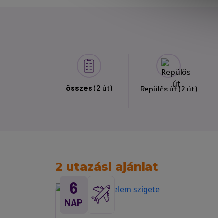
összes
(2 út)
Repülős út
(2 út)
2 utazási ajánlat
6
NAP