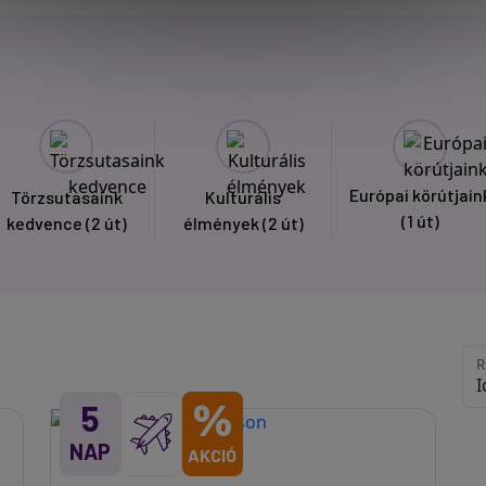
Európai körútjain
Törzsutasaink
Kulturális
(1 út)
kedvence
(2 út)
élmények
(2 út)
R
%
5
NAP
AKCIÓ