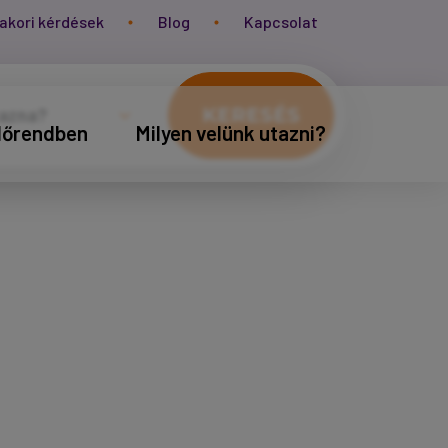
akori kérdések
Blog
Kapcsolat
KERESÉS
időrendben
Milyen velünk utazni?