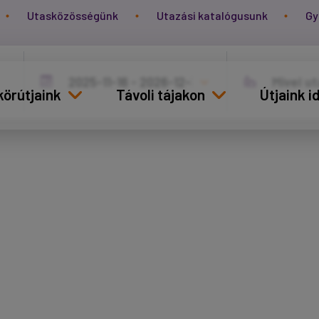
Utasközösségünk
Utazási katalógusunk
Gy
körútjaink
Távoli tájakon
Útjaink 