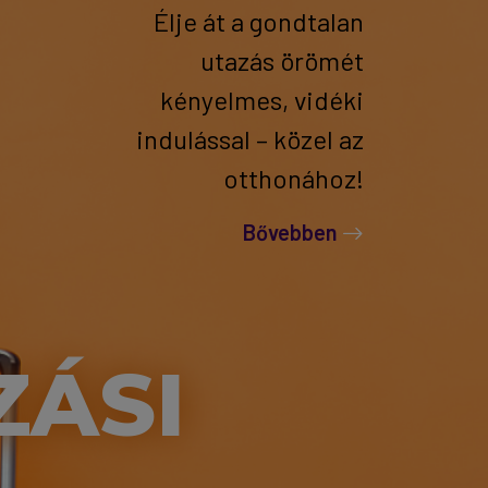
Élje át a gondtalan
utazás örömét
kényelmes, vidéki
indulással – közel az
otthonához!
Bővebben
ZÁSI