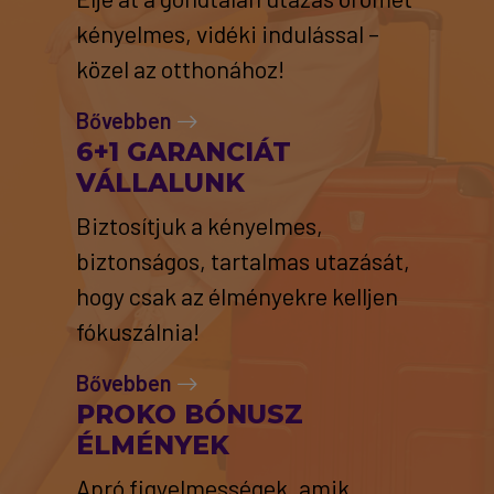
kényelmes, vidéki indulással –
közel az otthonához!
Bővebben
6+1 GARANCIÁT
VÁLLALUNK
Biztosítjuk a kényelmes,
biztonságos, tartalmas utazását,
hogy csak az élményekre kelljen
fókuszálnia!
Bővebben
PROKO BÓNUSZ
ÉLMÉNYEK
Apró figyelmességek, amik