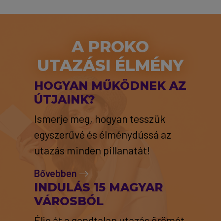
A PROKO
UTAZÁSI ÉLMÉNY
HOGYAN MŰKÖDNEK AZ
ÚTJAINK?
Ismerje meg, hogyan tesszük
egyszerűvé és élménydússá az
utazás minden pillanatát!
Bővebben
INDULÁS 15 MAGYAR
VÁROSBÓL
Élje át a gondtalan utazás örömét