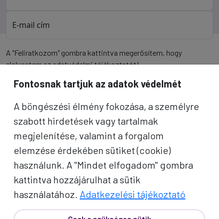
E-mail cím
A "Feliratkozom" gombra kattintva megerősítem, hogy
elolvastam az
adatvédelmi tájékoztatót
!
Fontosnak tartjuk az adatok védelmét
Az oldal reCAPTCHA és a Google által védve.
A böngészési élmény fokozása, a személyre
Feliratkozom
szabott hirdetések vagy tartalmak
megjelenítése, valamint a forgalom
elemzése érdekében sütiket (cookie)
használunk. A "Mindet elfogadom" gombra
kattintva hozzájárulhat a sütik
használatához.
Adatkezelési tájékoztató
Csak a szükséges sütik