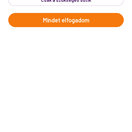
Telefon:
62/543-385
(Hétfő-Péntek: 9:00-17:00)
E-mail:
info@prokotravel.hu
Mindet elfogadom
Főiroda:
6720 Szeged, Feketesas utca 19-21.
Budapest:
1137, Katona József u. 14.
Makó:
6900, Széchenyi tér 8.
ÚTICÉLOK
Afrika
Amerika
Ausztrália és Óceánia
Ázsia
Alpok országai
Balkán
Brit-szigetek
Dél-Európa