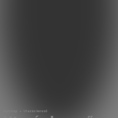
Nyitólap
Utazás kereső