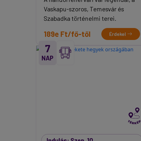
Vaskapu-szoros, Temesvár és
Szabadka történelmi terei.
189e Ft/fő-től
Érdekel
7
NAP
Indulás: Szep. 10.