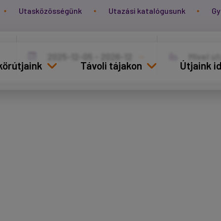
Utasközösségünk
Utazási katalógusunk
Gy
körútjaink
Távoli tájakon
Útjaink 