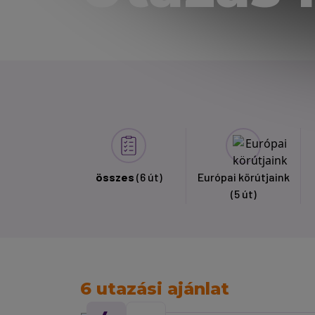
összes
(6 út)
Európai körútjaink
(5 út)
6 utazási ajánlat