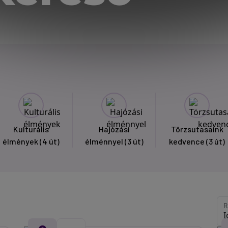
Kulturális
Hajózási
Törzsutasaink
élmények
(4 út)
élménnyel
(3 út)
kedvence
(3 út)
R