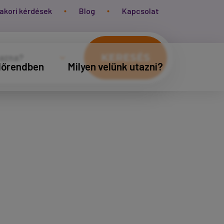
akori kérdések
Blog
Kapcsolat
KERESÉS
időrendben
Milyen velünk utazni?