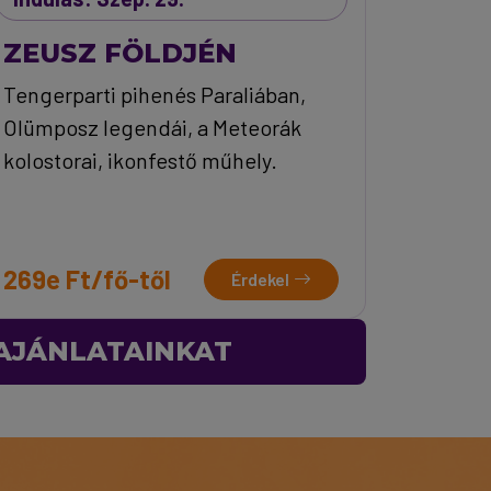
ZEUSZ FÖLDJÉN
Tengerparti pihenés Paraliában,
Olümposz legendái, a Meteorák
kolostorai, ikonfestő műhely.
269e Ft/fő-től
Érdekel
 AJÁNLATAINKAT