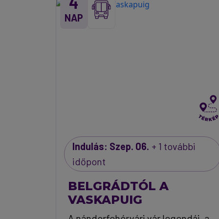
4
NAP
Indulás: Szep. 06.
+ 1 további
időpont
BELGRÁDTÓL A
VASKAPUIG
A nándorfehérvári vár legendái, a