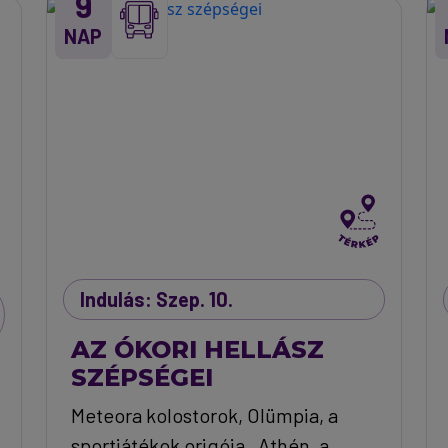
9
NAP
Indulás: Szep. 10.
AZ ÓKORI HELLÁSZ
SZÉPSÉGEI
Meteora kolostorok, Olümpia, a
sportjátékok origója , Athén, a