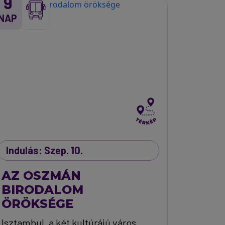
9
NAP
Indulás: Szep. 10.
AZ OSZMÁN
BIRODALOM
ÖRÖKSÉGE
Isztambul, a két kultúrájú város,