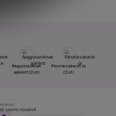
Nagyutazóknak
Pénztárcabarát út
ajánlott
(2 út)
(2 út)
endezés: