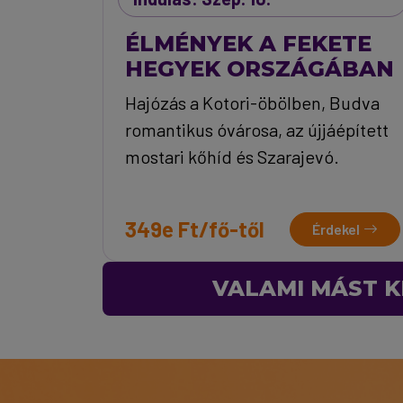
ÉLMÉNYEK A FEKETE
HEGYEK ORSZÁGÁBAN
Hajózás a Kotori-öbölben, Budva
romantikus óvárosa, az újjáépített
mostari kőhíd és Szarajevó.
349e Ft/fő-től
Érdekel
VALAMI MÁST K