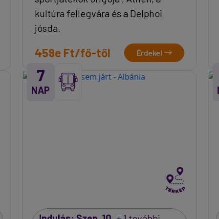
kultúra fellegvára és a Delphoi
jósda.
459e Ft/fő-től
Érdekel
7
NAP
Indulás: Szep. 10.
+ 1 további