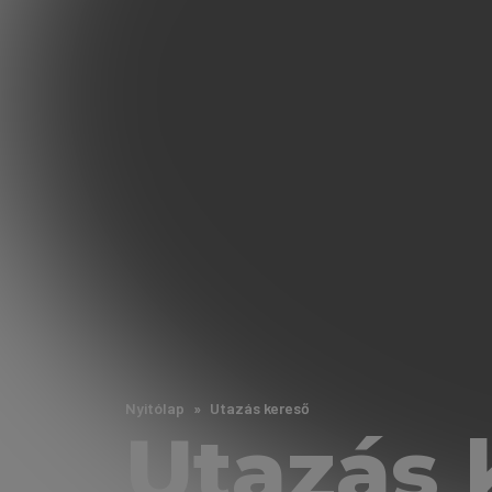
Nyitólap
Utazás kereső
Utazás 