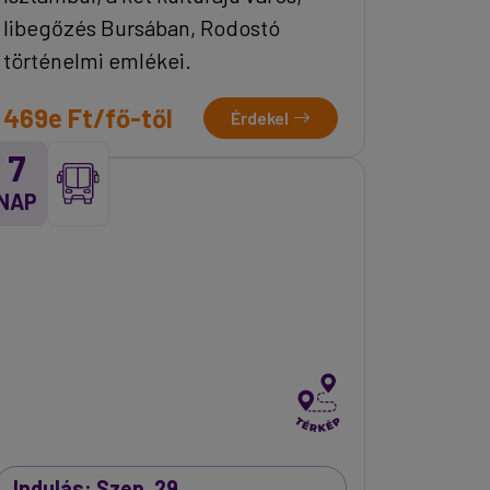
libegőzés Bursában, Rodostó
történelmi emlékei.
469e Ft/fő-től
Érdekel
7
NAP
Indulás: Szep. 29.