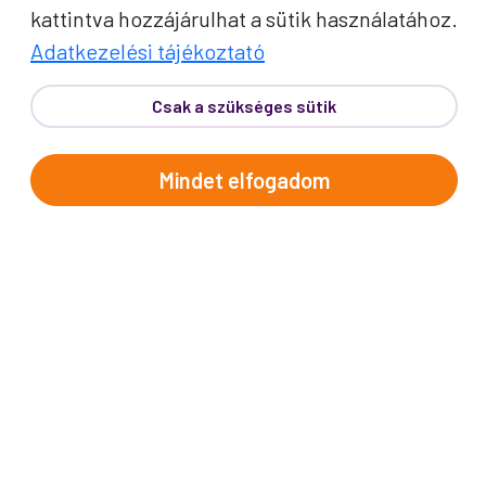
Indulás: Dec. 04.
kattintva hozzájárulhat a sütik használatához.
Adatkezelési tájékoztató
ELZÁSZ ADVENTI POMPÁBAN
Karácsonyi mesevárosok: Mulhouse hangulata,
Csak a szükséges sütik
Bázel fényei és Colmar vásárai egy úton.
Mindet elfogadom
237e Ft/fő-től
Érdekel
4
%
NAP
AKCIÓ