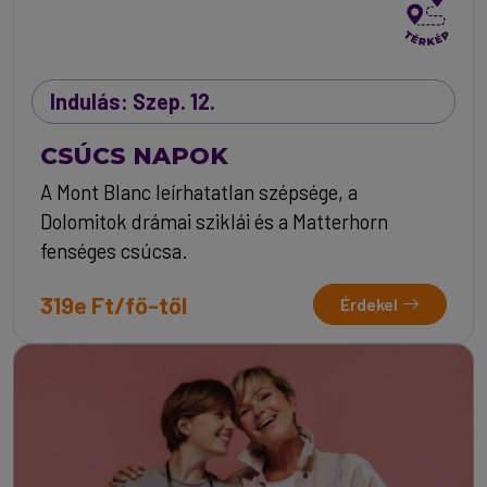
Indulás: Szep. 12.
CSÚCS NAPOK
A Mont Blanc leírhatatlan szépsége, a
Dolomitok drámai sziklái és a Matterhorn
fenséges csúcsa.
319e Ft/fő-től
Érdekel