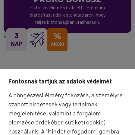
Extra védelem 65 év felett – Prémium
biztosítást adunk standard áron, hogy
teljes biztonságban utazhasson.
3
%
NAP
AKCIÓ
Fontosnak tartjuk az adatok védelmét
A böngészési élmény fokozása, a személyre
szabott hirdetések vagy tartalmak
megjelenítése, valamint a forgalom
elemzése érdekében sütiket (cookie)
használunk. A "Mindet elfogadom" gombra