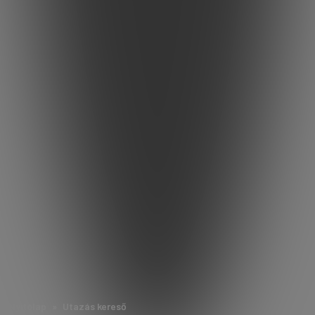
Nyitólap
Utazás kereső