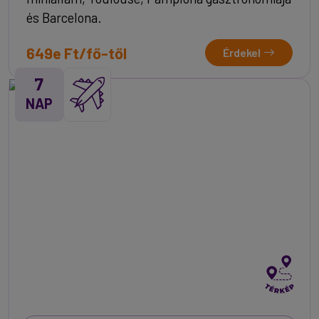
és Barcelona.
649e Ft/fő-től
Érdekel
7
NAP