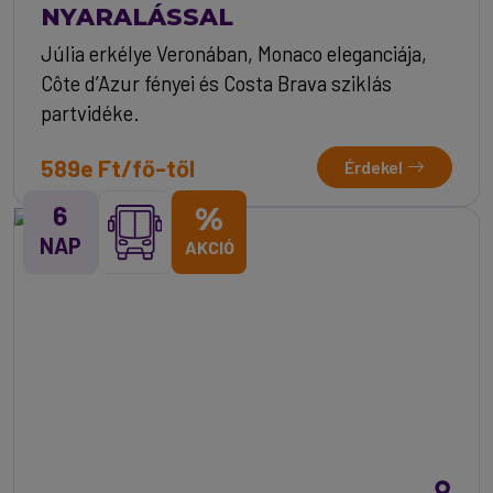
NYARALÁSSAL
Júlia erkélye Veronában, Monaco eleganciája,
Côte d’Azur fényei és Costa Brava sziklás
partvidéke.
589e Ft/fő-től
Érdekel
6
%
NAP
AKCIÓ