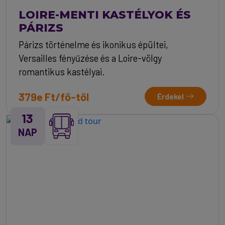
LOIRE-MENTI KASTÉLYOK ÉS
PÁRIZS
Párizs történelme és ikonikus épültei,
Versailles fényűzése és a Loire-völgy
romantikus kastélyai.
379e Ft/fő-től
Érdekel
13
NAP