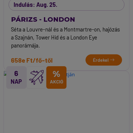
Indulás: Aug. 25.
PÁRIZS - LONDON
Séta a Louvre-nál és a Montmartre-on, hajózás
a Szajnán, Tower Híd és a London Eye
panorámája.
658e Ft/fő-től
Érdekel
6
%
NAP
AKCIÓ