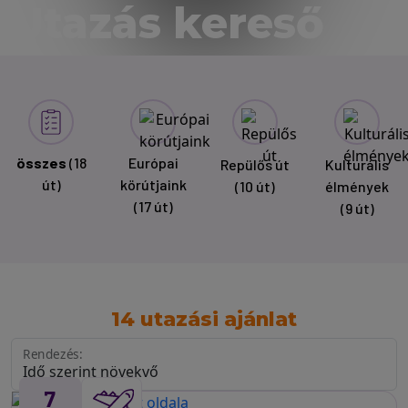
Utazás kereső
összes
(18
Európai
Repülős út
Kulturális
út)
körútjaink
(10 út)
élmények
(17 út)
(9 út)
14 utazási ajánlat
Rendezés:
7