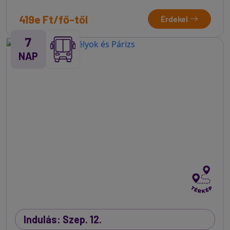
419e Ft/fő-től
Érdekel
7
NAP
Indulás: Szep. 12.