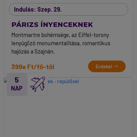
Indulás: Szep. 29.
PÁRIZS ÍNYENCEKNEK
Montmartre bohémsége, az Eiffel-torony
lenyűgöző monumentalitása, romantikus
hajózás a Szajnán.
399e Ft/fő-től
Érdekel
5
NAP