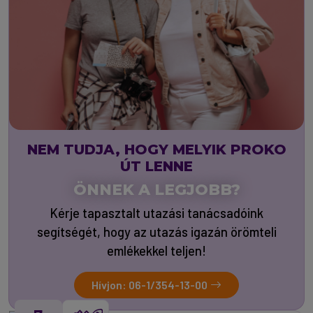
NEM TUDJA, HOGY MELYIK PROKO
ÚT LENNE
ÖNNEK A LEGJOBB?
Kérje tapasztalt utazási tanácsadóink
segítségét, hogy az utazás igazán örömteli
emlékekkel teljen!
Hívjon: 06-1/354-13-00