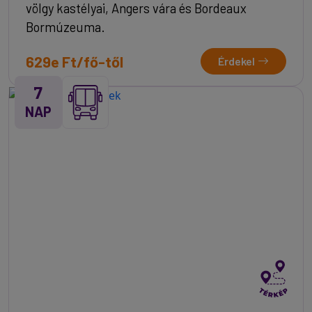
völgy kastélyai, Angers vára és Bordeaux
Bormúzeuma.
629e Ft/fő-től
Érdekel
7
NAP