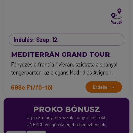
Indulás: Szep. 12.
MEDITERRÁN GRAND TOUR
Fényűzés a francia riviérán, szieszta a spanyol
tengerparton, az elegáns Madrid és Avignon.
699e Ft/fő-től
Érdekel
PROKO BÓNUSZ
Útjainkat úgy tervezzük, hogy minél több
UNESCO Világörökséget felfedezhessek.