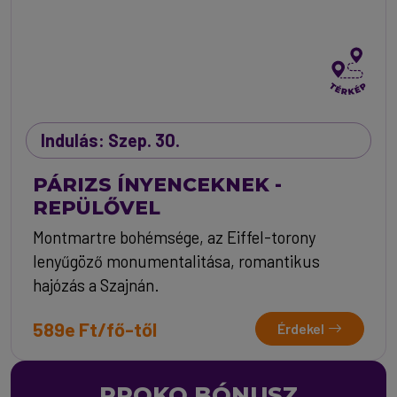
Indulás: Szep. 30.
PÁRIZS ÍNYENCEKNEK -
REPÜLŐVEL
Montmartre bohémsége, az Eiffel-torony
lenyűgöző monumentalitása, romantikus
hajózás a Szajnán.
589e Ft/fő-től
Érdekel
PROKO BÓNUSZ