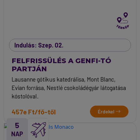
Indulás: Szep. 02.
FELFRISSÜLÉS A GENFI-TÓ
PARTJÁN
Lausanne gótikus katedrálisa, Mont Blanc,
Evian forrása, Nestlé csokoládégyár látogatása
kóstolóval.
457e Ft/fő-től
Érdekel
5
NAP