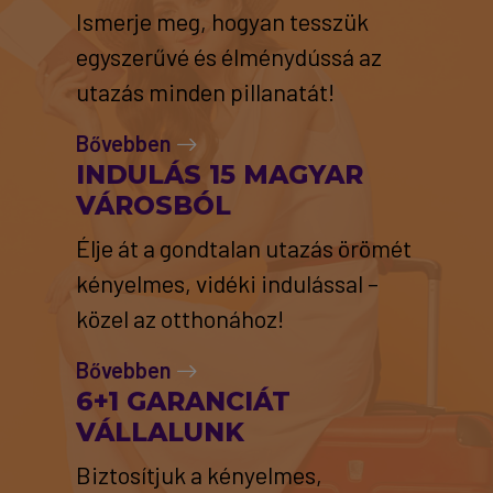
Ismerje meg, hogyan tesszük
egyszerűvé és élménydússá az
utazás minden pillanatát!
Bővebben
INDULÁS 15 MAGYAR
VÁROSBÓL
Élje át a gondtalan utazás örömét
kényelmes, vidéki indulással –
közel az otthonához!
Bővebben
6+1 GARANCIÁT
VÁLLALUNK
Biztosítjuk a kényelmes,