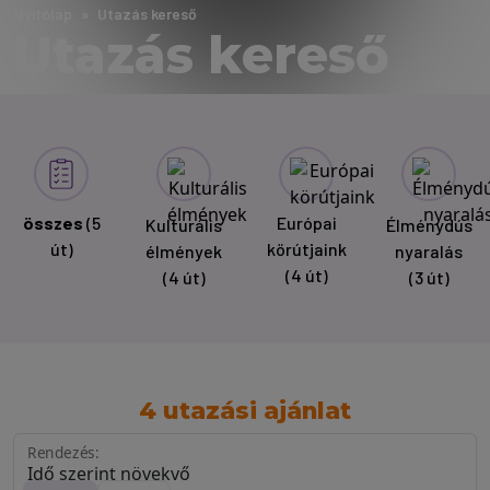
Nyitólap
Utazás kereső
Utazás kereső
összes
(5
Európai
Kulturális
Élménydús
út)
körútjaink
élmények
nyaralás
(4 út)
(4 út)
(3 út)
4 utazási ajánlat
Rendezés: