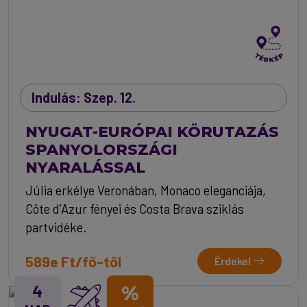
Indulás: Szep. 12.
NYUGAT-EURÓPAI KÖRUTAZÁS
SPANYOLORSZÁGI
NYARALÁSSAL
Júlia erkélye Veronában, Monaco eleganciája,
Côte d’Azur fényei és Costa Brava sziklás
partvidéke.
589e Ft/fő-től
Érdekel
4
%