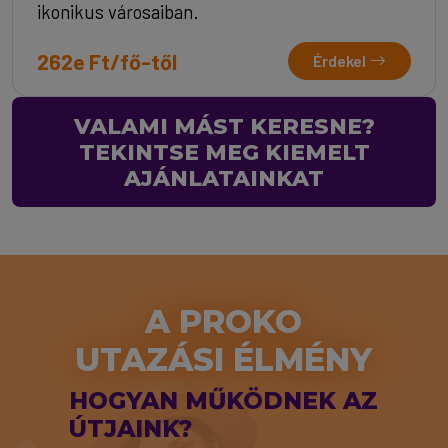
ikonikus városaiban.
262e Ft/fő-től
Érdekel
VALAMI MÁST KERESNE?
TEKINTSE MEG KIEMELT
AJÁNLATAINKAT
A PROKO
UTAZÁSI ÉLMÉNY
HOGYAN MŰKÖDNEK AZ
ÚTJAINK?