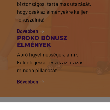
biztonságos, tartalmas utazását,
hogy csak az élményekre kelljen
fókuszálnia!
Bővebben
PROKO BÓNUSZ
ÉLMÉNYEK
Apró figyelmességek, amik
különlegessé teszik az utazás
minden pillanatát.
Bővebben