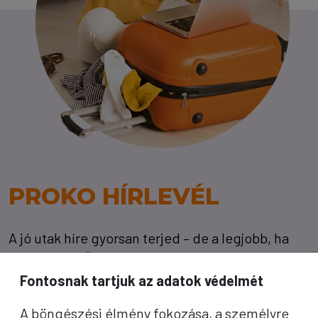
PROKO HÍRLEVÉL
A jó utak híre gyorsan terjed – de a legjobb, ha
közvetlenül Önhöz érkezik. Iratkozzon fel
Fontosnak tartjuk az adatok védelmét
kedvezményes utazási ajánlatokért,
inspirációkért és Proko-hírekért.
A böngészési élmény fokozása, a személyre