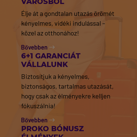
VÁROSBÓL
Élje át a gondtalan utazás örömét
kényelmes, vidéki indulással –
közel az otthonához!
Bővebben
6+1 GARANCIÁT
VÁLLALUNK
Biztosítjuk a kényelmes,
biztonságos, tartalmas utazását,
hogy csak az élményekre kelljen
fókuszálnia!
Bővebben
PROKO BÓNUSZ