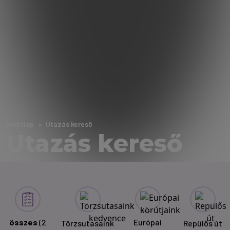
Nyitólap
Utazás kereső
Utazás kereső
összes
(2
Európai
Törzsutasaink
Repülős út