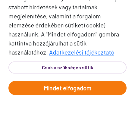
szabott hirdetések vagy tartalmak
Név
megjelenítése, valamint a forgalom
elemzése érdekében sütiket (cookie)
E-mail cím
használunk. A "Mindet elfogadom" gombra
kattintva hozzájárulhat a sütik
A "Feliratkozom" gombra kattintva megerősítem, hogy
használatához.
Adatkezelési tájékoztató
elolvastam az
adatvédelmi tájékoztatót
!
Az oldal reCAPTCHA és a Google által védve.
Csak a szükséges sütik
Feliratkozom
Mindet elfogadom