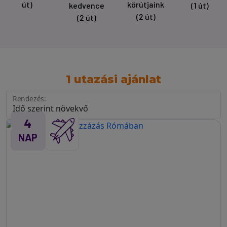
út)
körútjaink
kedvence
(1 út)
(2 út)
(2 út)
1 utazási ajánlat
Rendezés:
4
NAP