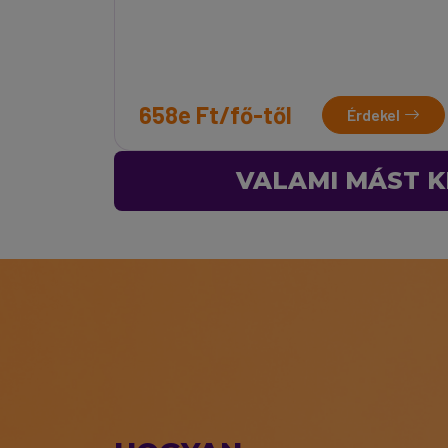
658e Ft/fő-től
Érdekel
VALAMI MÁST K