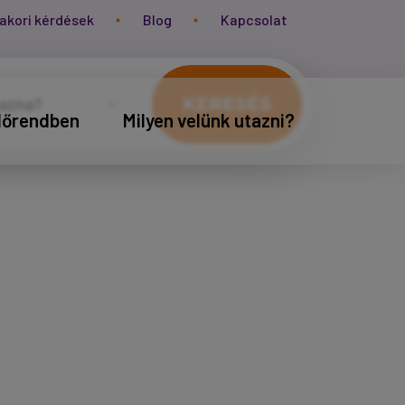
akori kérdések
Blog
Kapcsolat
KERESÉS
időrendben
Milyen velünk utazni?