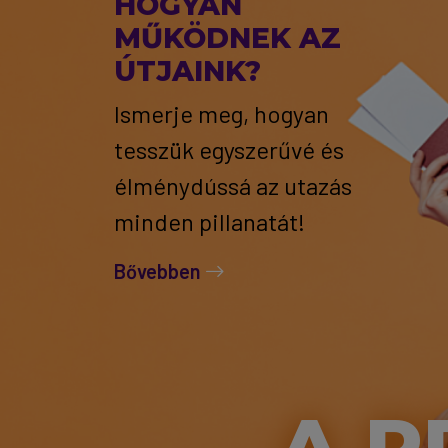
HOGYAN
MŰKÖDNEK AZ
ÚTJAINK?
Ismerje meg, hogyan
tesszük egyszerűvé és
élménydússá az utazás
minden pillanatát!
Bővebben
A P