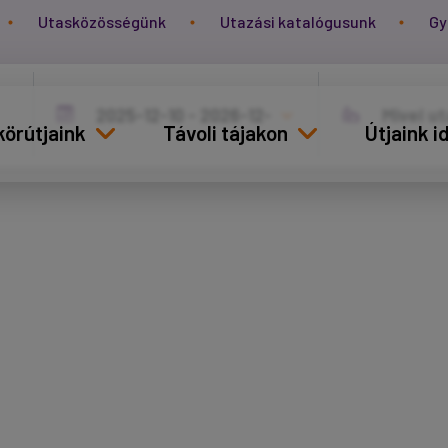
Utasközösségünk
Utazási katalógusunk
Gy
körútjaink
Távoli tájakon
Útjaink 