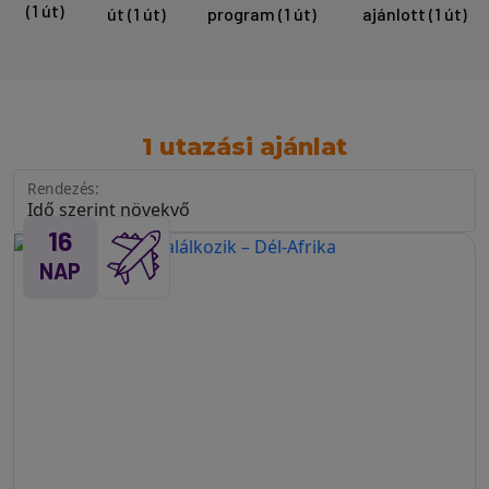
(1 út)
út
(1 út)
program
(1 út)
ajánlott
(1 út)
1 utazási ajánlat
Rendezés:
16
NAP