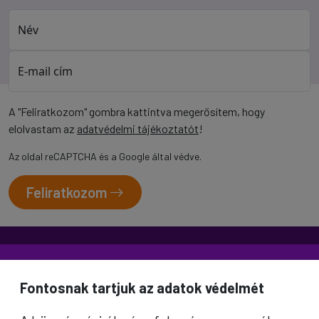
Név
E-mail cím
A "Feliratkozom" gombra kattintva megerősítem, hogy
elolvastam az
adatvédelmi tájékoztatót
!
Az oldal reCAPTCHA és a Google által védve.
Feliratkozom
Fontosnak tartjuk az adatok védelmét