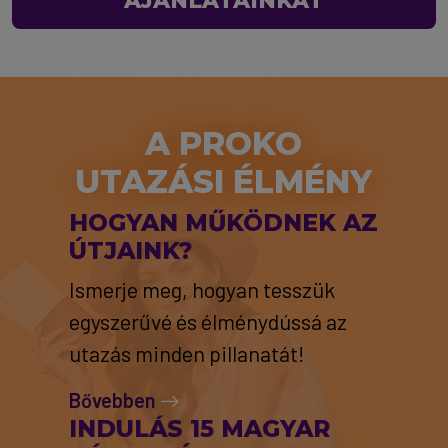
AJÁNLATAINKAT
A PROKO
UTAZÁSI ÉLMÉNY
HOGYAN MŰKÖDNEK AZ
ÚTJAINK?
Ismerje meg, hogyan tesszük
egyszerűvé és élménydússá az
utazás minden pillanatát!
Bővebben
INDULÁS 15 MAGYAR