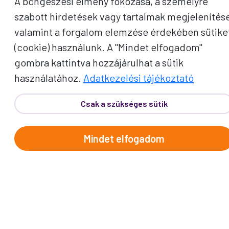
A böngészési élmény fokozása, a személyre
szabott hirdetések vagy tartalmak megjelenítés
valamint a forgalom elemzése érdekében sütike
Telefon:
62/543-385
(Hétfő-Péntek: 9:00-17:00)
(cookie) használunk. A "Mindet elfogadom"
E-mail:
info@prokotravel.hu
gombra kattintva hozzájárulhat a sütik
Főiroda:
6720 Szeged, Feketesas utca 19-21.
használatához.
Adatkezelési tájékoztató
Budapest:
1137, Katona József u. 14.
Makó:
6900, Széchenyi tér 8.
Csak a szükséges sütik
Mindet elfogadom
ÚTICÉLOK
Afrika
Amerika
Ausztrália és Óceánia
Ázsia