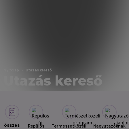
Nyitólap
Utazás kereső
Utazás kereső
összes
Repülős
Természetközeli
Nagyutazóknak