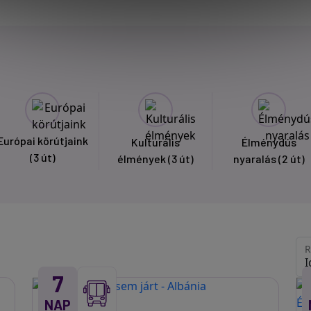
Európai körútjaink
Kulturális
Élménydús
(3 út)
élmények
(3 út)
nyaralás
(2 út)
R
7
NAP