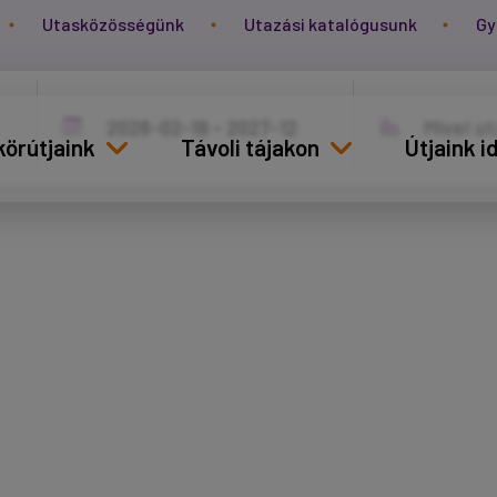
Utasközösségünk
Utazási katalógusunk
Gy
körútjaink
Távoli tájakon
Útjaink 