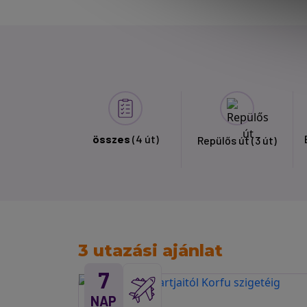
összes
(4 út)
Repülős út
(3 út)
3 utazási ajánlat
7
NAP