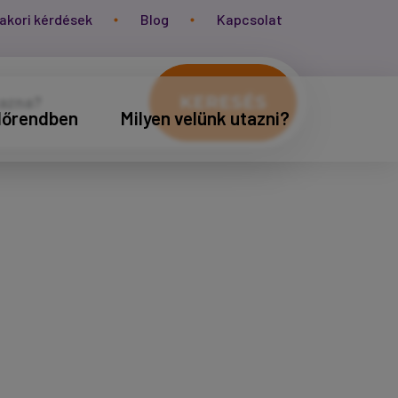
akori kérdések
Blog
Kapcsolat
KERESÉS
időrendben
Milyen velünk utazni?