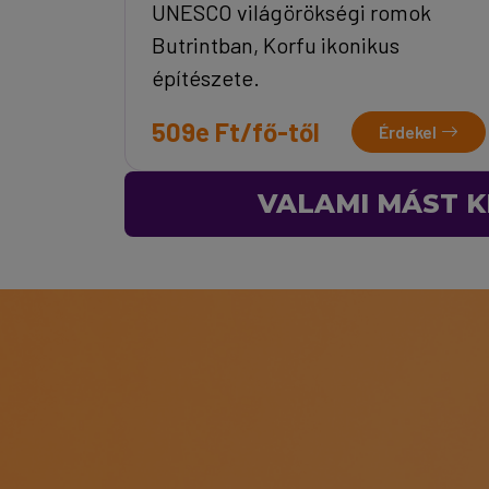
UNESCO világörökségi romok
Butrintban, Korfu ikonikus
építészete.
509e Ft/fő-től
Érdekel
VALAMI MÁST K