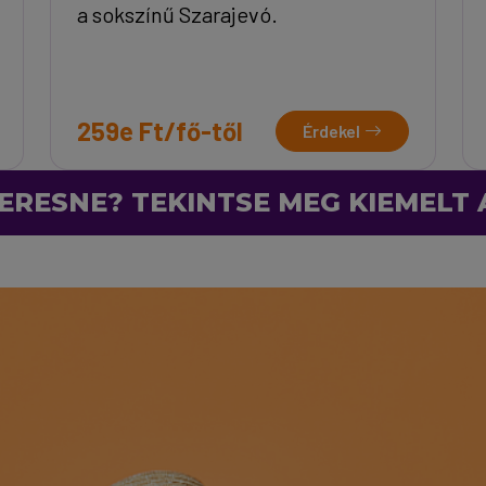
a sokszínű Szarajevó.
259e Ft/fő-től
Érdekel
ERESNE? TEKINTSE MEG KIEMELT