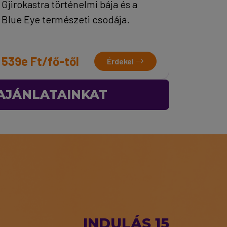
Gjirokastra történelmi bája és a
Blue Eye természeti csodája.
539e Ft/fő-től
Érdekel
 AJÁNLATAINKAT
INDULÁS 15