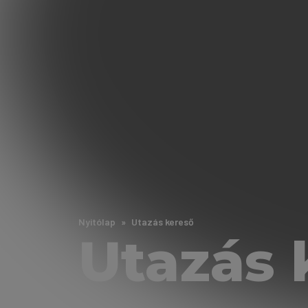
Nyitólap
Utazás kereső
Utazás 