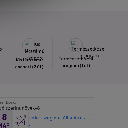
Természetközeli
Kis létszámú
program
(1 út)
csoport
(2 út)
endezés:
8
NAP