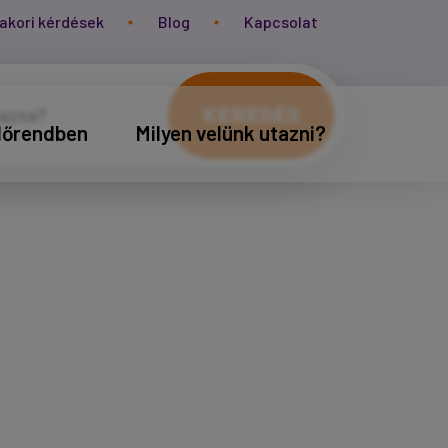
akori kérdések
Blog
Kapcsolat
KERESÉS
időrendben
Milyen velünk utazni?