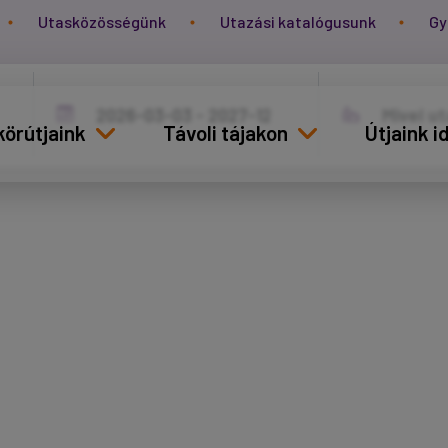
Utasközösségünk
Utazási katalógusunk
Gy
körútjaink
Távoli tájakon
Útjaink 