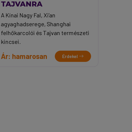
TAJVANRA
A Kínai Nagy Fal, Xi’an
agyaghadserege, Shanghai
felhőkarcolói és Tajvan természeti
kincsei.
Ár: hamarosan
Érdekel