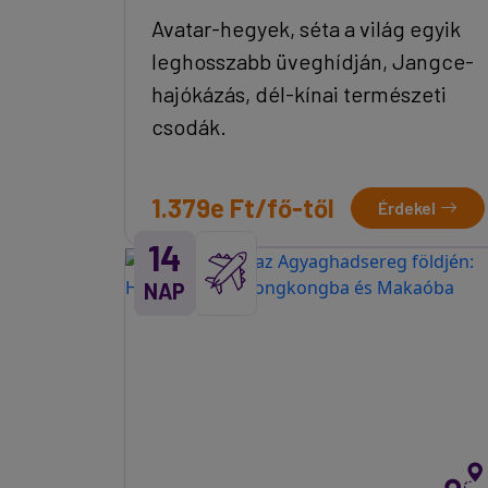
Avatar-hegyek, séta a világ egyik
leghosszabb üveghídján, Jangce-
hajókázás, dél-kínai természeti
csodák.
1.379e Ft/fő-től
Érdekel
14
NAP