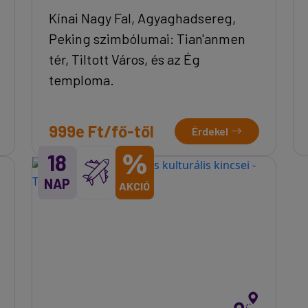
Kínai Nagy Fal, Agyaghadsereg,
Peking szimbólumai: Tian'anmen
tér, Tiltott Város, és az Ég
temploma.
999e Ft/fő-től
Érdekel
%
18
NAP
AKCIÓ