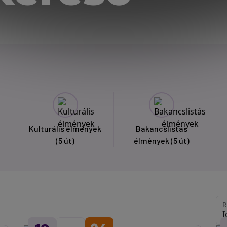
Kulturális élmények
Bakancslistás
(5 út)
élmények
(5 út)
R