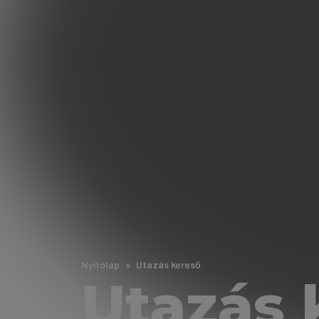
Nyitólap
Utazás kereső
Utazás 