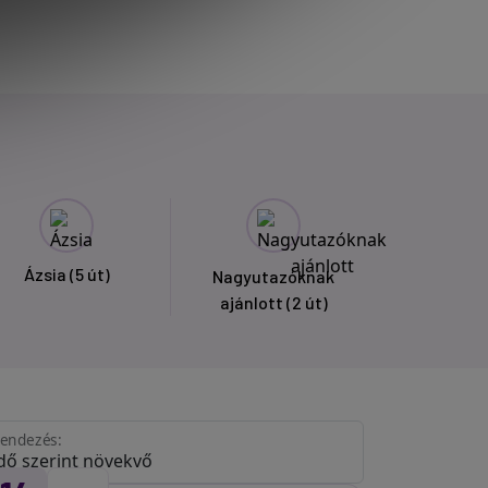
Ázsia
(5 út)
Nagyutazóknak
ajánlott
(2 út)
endezés: