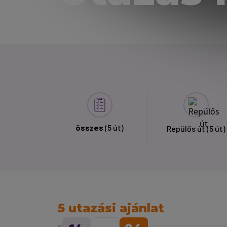
összes
(5 út)
Repülős út
(5 út)
5 utazási ajánlat