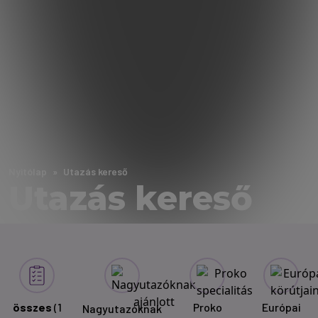
Nyitólap
Utazás kereső
Utazás kereső
összes
(1
Proko
Európai
Nagyutazóknak