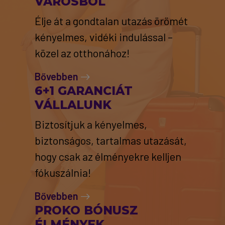
VÁROSBÓL
Élje át a gondtalan utazás örömét
kényelmes, vidéki indulással –
közel az otthonához!
Bővebben
6+1 GARANCIÁT
VÁLLALUNK
Biztosítjuk a kényelmes,
biztonságos, tartalmas utazását,
hogy csak az élményekre kelljen
fókuszálnia!
Bővebben
PROKO BÓNUSZ
ÉLMÉNYEK