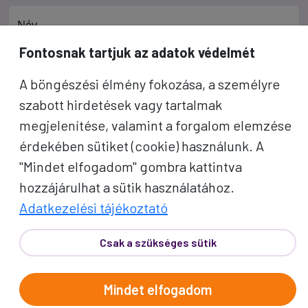
Név
Fontosnak tartjuk az adatok védelmét
E-mail cím
A böngészési élmény fokozása, a személyre
szabott hirdetések vagy tartalmak
A "Feliratkozom" gombra kattintva megerősítem, hogy
elolvastam az
adatvédelmi tájékoztatót
!
megjelenítése, valamint a forgalom elemzése
érdekében sütiket (cookie) használunk. A
Az oldal reCAPTCHA és a Google által védve.
"Mindet elfogadom" gombra kattintva
Feliratkozom
hozzájárulhat a sütik használatához.
Adatkezelési tájékoztató
Csak a szükséges sütik
Mindet elfogadom