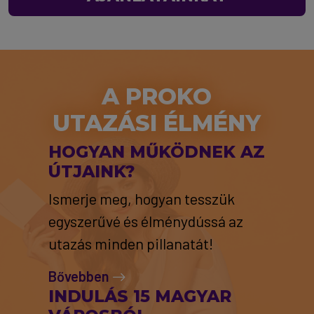
A PROKO
UTAZÁSI ÉLMÉNY
HOGYAN MŰKÖDNEK AZ
ÚTJAINK?
Ismerje meg, hogyan tesszük
egyszerűvé és élménydússá az
utazás minden pillanatát!
Bővebben
INDULÁS 15 MAGYAR