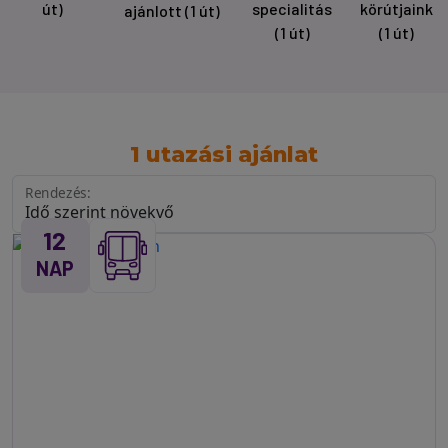
út)
specialitás
körútjaink
ajánlott
(1 út)
(1 út)
(1 út)
1 utazási ajánlat
Rendezés:
12
NAP