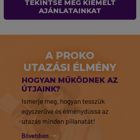
TEKINTSE MEG KIEMELT
AJÁNLATAINKAT
A PROKO
UTAZÁSI ÉLMÉNY
HOGYAN MŰKÖDNEK AZ
ÚTJAINK?
Ismerje meg, hogyan tesszük
egyszerűvé és élménydússá az
utazás minden pillanatát!
Bővebben