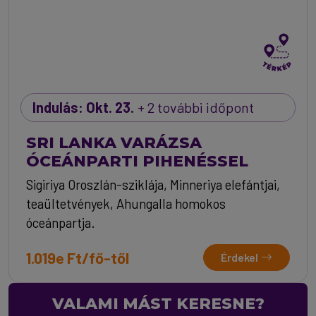
Indulás: Okt. 23.
+ 2 további időpont
SRI LANKA VARÁZSA
ÓCEÁNPARTI PIHENÉSSEL
Sigiriya Oroszlán-sziklája, Minneriya elefántjai,
teaültetvények, Ahungalla homokos
óceánpartja.
1.019e Ft/fő-től
Érdekel
VALAMI MÁST KERESNE?