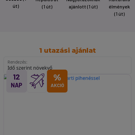
út)
(1 út)
ajánlott
(1 út)
élmények
(1 út)
1 utazási ajánlat
Rendezés:
12
%
NAP
AKCIÓ