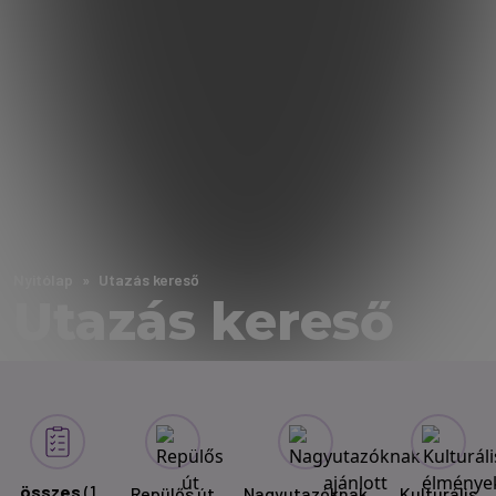
Nyitólap
Utazás kereső
Utazás kereső
összes
(1
Repülős út
Nagyutazóknak
Kulturális