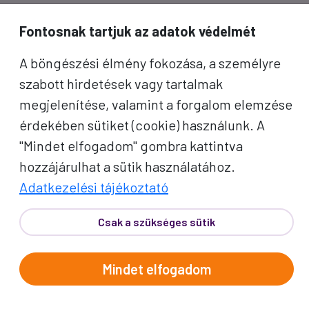
inspirációkért és Proko-hírekért.
Fontosnak tartjuk az adatok védelmét
Név
A böngészési élmény fokozása, a személyre
szabott hirdetések vagy tartalmak
E-mail cím
megjelenítése, valamint a forgalom elemzése
érdekében sütiket (cookie) használunk. A
A "Feliratkozom" gombra kattintva megerősítem, hogy
"Mindet elfogadom" gombra kattintva
elolvastam az
adatvédelmi tájékoztatót
!
hozzájárulhat a sütik használatához.
Az oldal reCAPTCHA és a Google által védve.
Adatkezelési tájékoztató
Feliratkozom
Csak a szükséges sütik
Mindet elfogadom