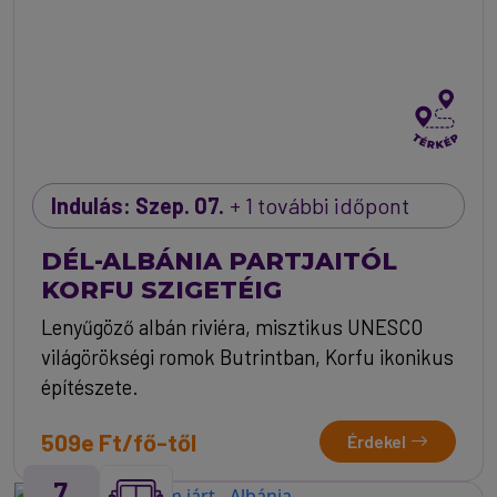
Indulás: Szep. 07.
+ 1 további időpont
DÉL-ALBÁNIA PARTJAITÓL
KORFU SZIGETÉIG
Lenyűgöző albán riviéra, misztikus UNESCO
világörökségi romok Butrintban, Korfu ikonikus
építészete.
509e Ft/fő-től
Érdekel
7