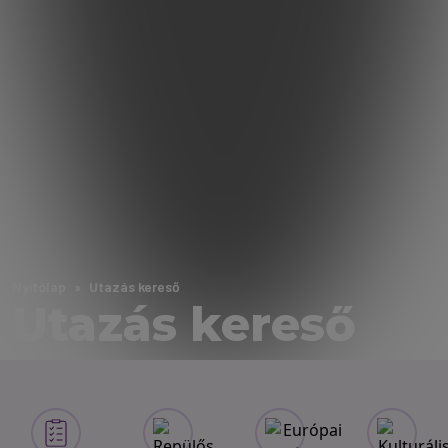
Nyitólap
Utazás kereső
Utazás kereső