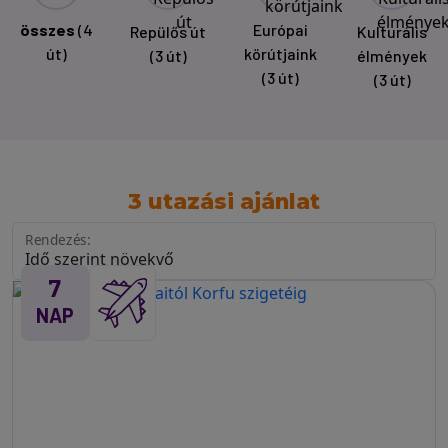
összes
(4
Európai
Repülős út
Kulturális
út)
körútjaink
(3 út)
élmények
(3 út)
(3 út)
3 utazási ajánlat
Rendezés:
7
NAP