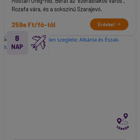
Mostari Öreg-híd, Berat az "ezerablakos város",
Rozafa vára, és a sokszínű Szarajevó.
259e Ft/fő-től
Érdekel
8
NAP