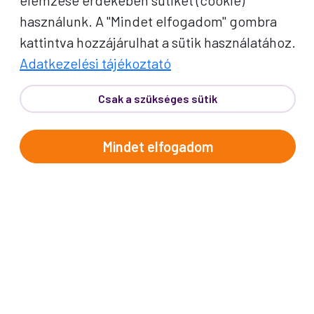
elemzése érdekében sütiket (cookie)
használunk. A "Mindet elfogadom" gombra
kattintva hozzájárulhat a sütik használatához.
Adatkezelési tájékoztató
Csak a szükséges sütik
PROKO HÍRLEVÉL
Mindet elfogadom
A jó utak híre gyorsan terjed – de a legjobb, ha
közvetlenül Önhöz érkezik. Iratkozzon fel
kedvezményes utazási ajánlatokért,
inspirációkért és Proko-hírekért.
Név