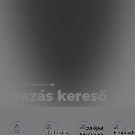
Nyitólap
Utazás kereső
Utazás kereső