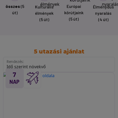
összes
(5
Európai
Kulturális
Élménydús
út)
körútjaink
élmények
nyaralás
(5 út)
(5 út)
(4 út)
5 utazási ajánlat
Rendezés:
7
NAP