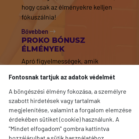
hogy csak az élményekre kelljen
fókuszálnia!
Bővebben
PROKO BÓNUSZ
ÉLMÉNYEK
Apró figyelmességek, amik
különlegessé teszik az utazás
Fontosnak tartjuk az adatok védelmét
minden pillanatát.
A böngészési élmény fokozása, a személyre
Bővebben
szabott hirdetések vagy tartalmak
megjelenítése, valamint a forgalom elemzése
érdekében sütiket (cookie) használunk. A
"Mindet elfogadom" gombra kattintva
hozzájárulhat a sütik használatához.