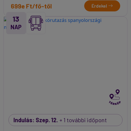
699e Ft/fő-től
Érdekel
13
NAP
Indulás: Szep. 12.
+ 1 további időpont