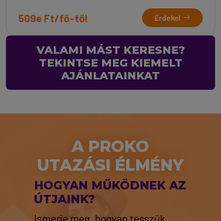
509e Ft/fő-től
Érdekel
VALAMI MÁST KERESNE?
TEKINTSE MEG KIEMELT
AJÁNLATAINKAT
A PROKO
UTAZÁSI ÉLMÉNY
HOGYAN MŰKÖDNEK AZ
ÚTJAINK?
Ismerje meg, hogyan tesszük