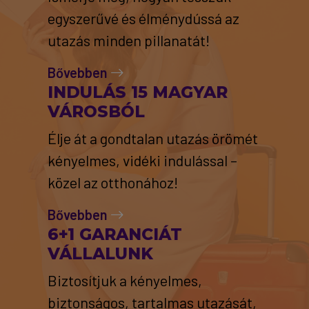
egyszerűvé és élménydússá az
utazás minden pillanatát!
Bővebben
INDULÁS 15 MAGYAR
VÁROSBÓL
Élje át a gondtalan utazás örömét
kényelmes, vidéki indulással –
közel az otthonához!
Bővebben
6+1 GARANCIÁT
VÁLLALUNK
Biztosítjuk a kényelmes,
biztonságos, tartalmas utazását,