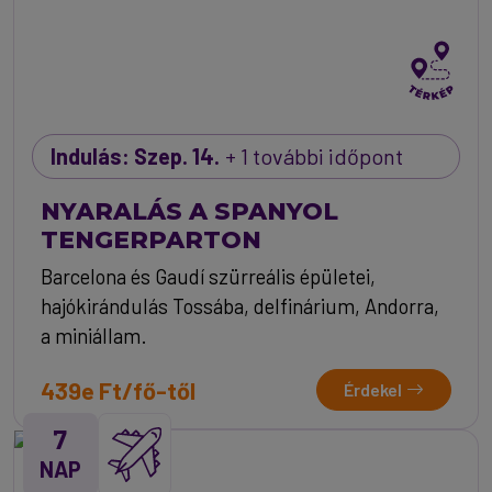
Indulás: Szep. 14.
+ 1 további időpont
NYARALÁS A SPANYOL
TENGERPARTON
Barcelona és Gaudí szürreális épületei,
hajókirándulás Tossába, delfinárium, Andorra,
a miniállam.
439e Ft/fő-től
Érdekel
7
NAP