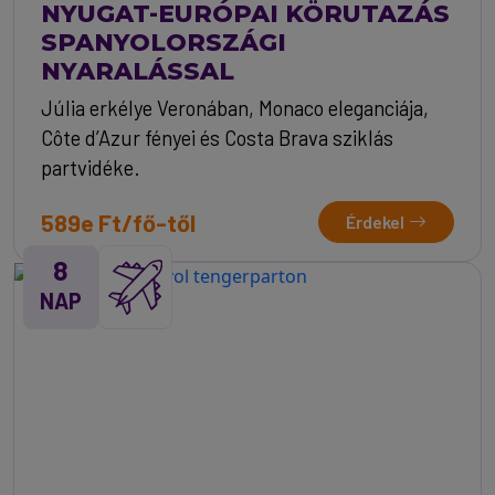
NYUGAT-EURÓPAI KÖRUTAZÁS
SPANYOLORSZÁGI
NYARALÁSSAL
Júlia erkélye Veronában, Monaco eleganciája,
Côte d’Azur fényei és Costa Brava sziklás
partvidéke.
589e Ft/fő-től
Érdekel
8
NAP