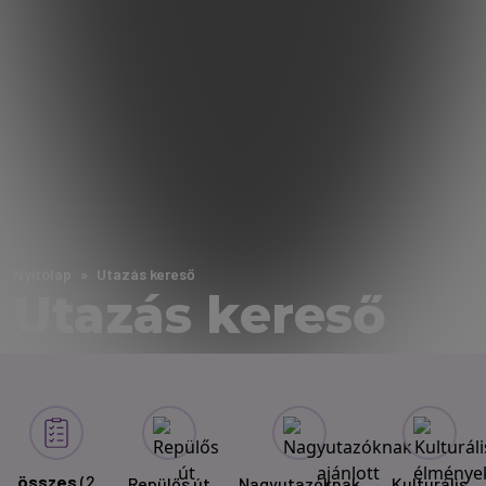
Nyitólap
Utazás kereső
Utazás kereső
összes
(2
Repülős út
Nagyutazóknak
Kulturális