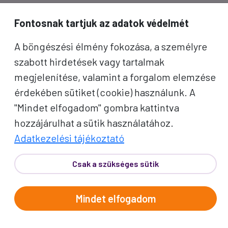
inspirációkért és Proko-hírekért.
Fontosnak tartjuk az adatok védelmét
Név
A böngészési élmény fokozása, a személyre
szabott hirdetések vagy tartalmak
E-mail cím
megjelenítése, valamint a forgalom elemzése
érdekében sütiket (cookie) használunk. A
A "Feliratkozom" gombra kattintva megerősítem, hogy
"Mindet elfogadom" gombra kattintva
elolvastam az
adatvédelmi tájékoztatót
!
hozzájárulhat a sütik használatához.
Az oldal reCAPTCHA és a Google által védve.
Adatkezelési tájékoztató
Feliratkozom
Csak a szükséges sütik
Mindet elfogadom