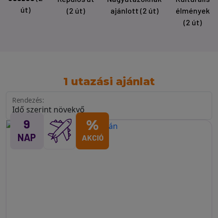
út)
(2 út)
ajánlott
(2 út)
élmények
(2 út)
1 utazási ajánlat
Rendezés:
9
%
NAP
AKCIÓ