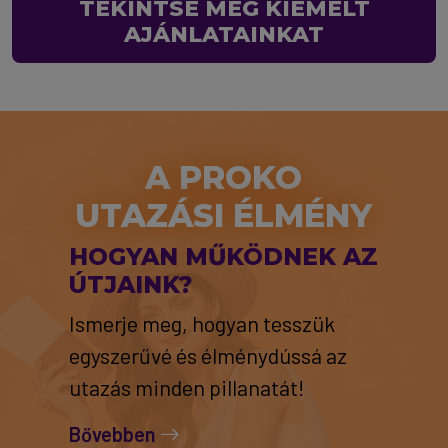
TEKINTSE MEG KIEMELT
AJÁNLATAINKAT
A PROKO
UTAZÁSI ÉLMÉNY
HOGYAN MŰKÖDNEK AZ
ÚTJAINK?
Ismerje meg, hogyan tesszük
egyszerűvé és élménydússá az
utazás minden pillanatát!
Bővebben