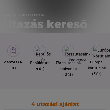
Nyitólap
Utazás kereső
Utazás kereső
összes
(4
Európai
Repülős út
Törzsutasaink
út)
körútjaink
(4 út)
kedvence
(3 út)
(3 út)
4 utazási ajánlat