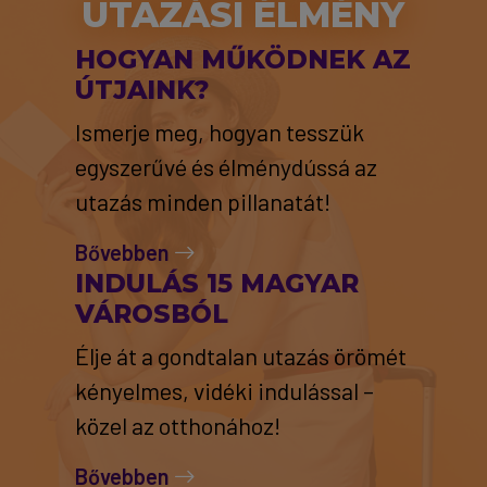
UTAZÁSI ÉLMÉNY
HOGYAN MŰKÖDNEK AZ
ÚTJAINK?
Ismerje meg, hogyan tesszük
egyszerűvé és élménydússá az
utazás minden pillanatát!
Bővebben
INDULÁS 15 MAGYAR
VÁROSBÓL
Élje át a gondtalan utazás örömét
kényelmes, vidéki indulással –
közel az otthonához!
Bővebben