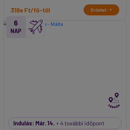
319e Ft/fő-től
Érdekel
6
NAP
Indulás: Már. 14.
+ 4 további időpont