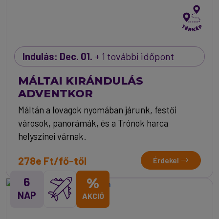
Indulás: Dec. 01.
+ 1 további időpont
MÁLTAI KIRÁNDULÁS
ADVENTKOR
Máltán a lovagok nyomában járunk, festői
városok, panorámák, és a Trónok harca
helyszínei várnak.
278e Ft/fő-től
Érdekel
6
%
NAP
AKCIÓ