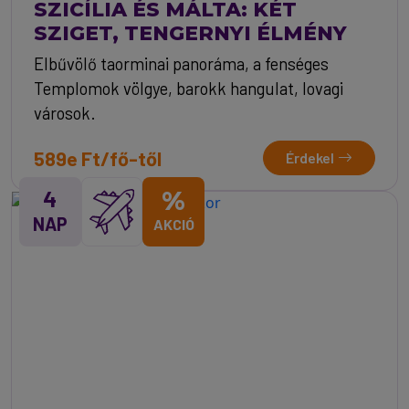
SZICÍLIA ÉS MÁLTA: KÉT
SZIGET, TENGERNYI ÉLMÉNY
Elbűvölő taorminai panoráma, a fenséges
Templomok völgye, barokk hangulat, lovagi
városok.
589e Ft/fő-től
Érdekel
4
%
NAP
AKCIÓ