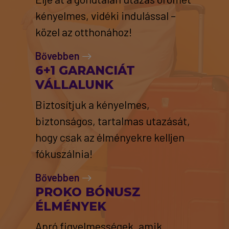
kényelmes, vidéki indulással –
közel az otthonához!
Bővebben
6+1 GARANCIÁT
VÁLLALUNK
Biztosítjuk a kényelmes,
biztonságos, tartalmas utazását,
hogy csak az élményekre kelljen
fókuszálnia!
Bővebben
PROKO BÓNUSZ
ÉLMÉNYEK
Apró figyelmességek, amik