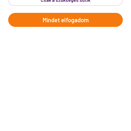
Telefon:
62/543-385
(Hétfő-Péntek: 9:00-17:00)
E-mail:
info@prokotravel.hu
Mindet elfogadom
Főiroda:
6720 Szeged, Feketesas utca 19-21.
Budapest:
1137, Katona József u. 14.
Makó:
6900, Széchenyi tér 8.
ÚTICÉLOK
Afrika
Amerika
Ausztrália és Óceánia
Ázsia
Alpok országai
Balkán
Brit-szigetek
Dél-Európa