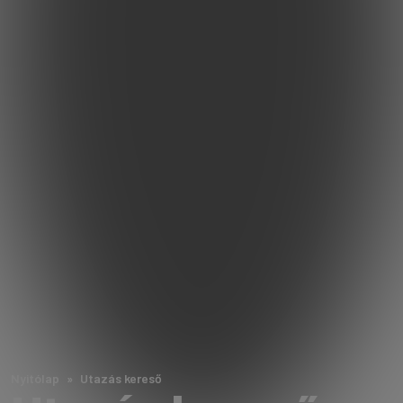
Nyitólap
Utazás kereső