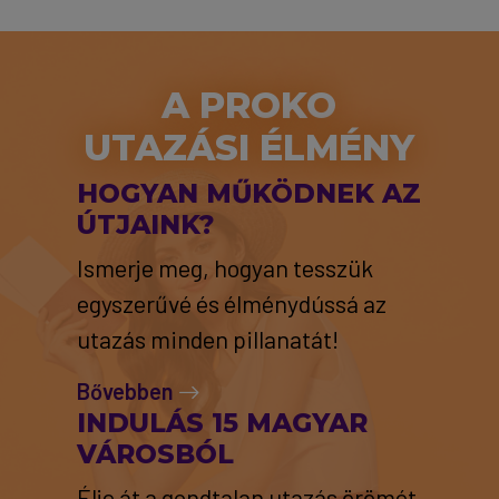
A PROKO
UTAZÁSI ÉLMÉNY
HOGYAN MŰKÖDNEK AZ
ÚTJAINK?
Ismerje meg, hogyan tesszük
egyszerűvé és élménydússá az
utazás minden pillanatát!
Bővebben
INDULÁS 15 MAGYAR
VÁROSBÓL
Élje át a gondtalan utazás örömét