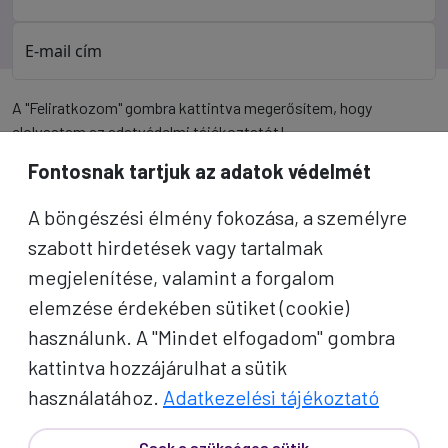
E-mail cím
A "Feliratkozom" gombra kattintva megerősítem, hogy
elolvastam az
adatvédelmi tájékoztatót
!
Fontosnak tartjuk az adatok védelmét
Az oldal reCAPTCHA és a Google által védve.
A böngészési élmény fokozása, a személyre
Feliratkozom
szabott hirdetések vagy tartalmak
megjelenítése, valamint a forgalom
elemzése érdekében sütiket (cookie)
használunk. A "Mindet elfogadom" gombra
kattintva hozzájárulhat a sütik
használatához.
Adatkezelési tájékoztató
Csak a szükséges sütik