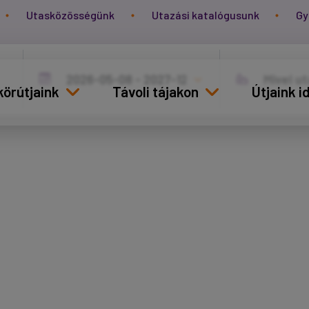
Utasközösségünk
Utazási katalógusunk
Gy
körútjaink
Távoli tájakon
Útjaink 