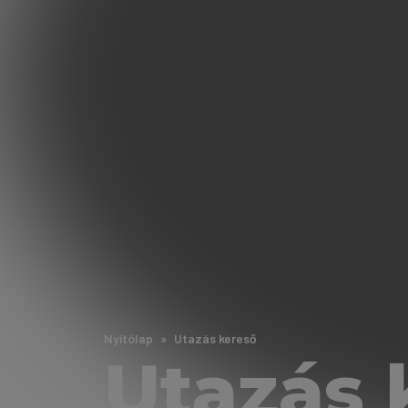
Nyitólap
Utazás kereső
Utazás 