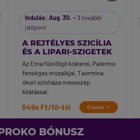
Indulás: Aug. 30.
+ 3 további
időpont
A REJTÉLYES SZICÍLIA
ÉS A LIPARI-SZIGETEK
Az Etna füstölgő kráterei, Palermo
fenséges mozaikjai, Taormina
ókori színháza meseszép
kilátással.
549e Ft/fő-től
Érdekel
PROKO BÓNUSZ