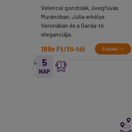
Velencei gondolák, üvegfúvás
Muránóban, Júlia erkélye
Veronában és a Garda-tó
eleganciája.
189e Ft/fő-től
Érdekel
5
NAP