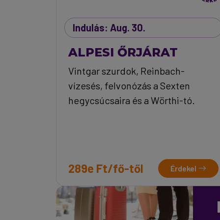
Indulás: Aug. 30.
ALPESI ŐRJÁRAT
Vintgar szurdok, Reinbach-
vízesés, felvonózás a Sexten
hegycsúcsaira és a Wörthi-tó.
289e Ft/fő-től
Érdekel