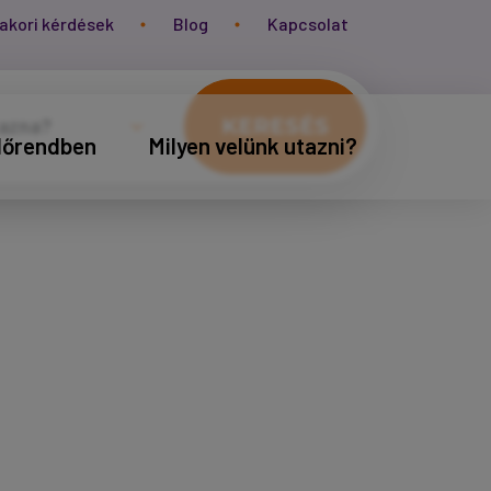
akori kérdések
Blog
Kapcsolat
KERESÉS
időrendben
Milyen velünk utazni?