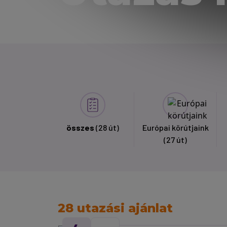
összes
(28 út)
Európai körútjaink
(27 út)
28 utazási ajánlat