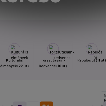
Kulturális
Törzsutasaink
Repülős út
(11 út)
élmények
(22 út)
kedvence
(16 út)
R