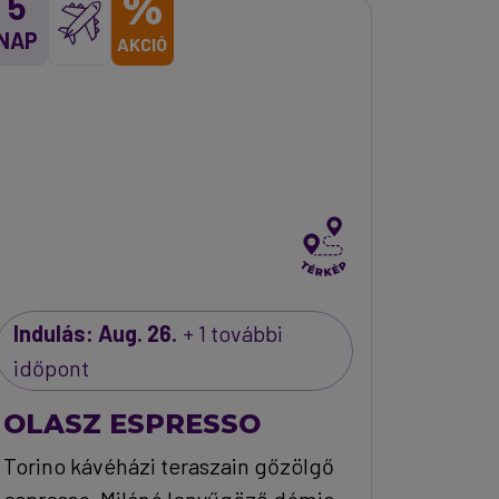
%
5
NAP
AKCIÓ
Indulás: Aug. 26.
+ 1 további
időpont
OLASZ ESPRESSO
Torino kávéházi teraszain gőzölgő
espresso, Milánó lenyűgöző dómja,