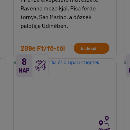
Ravenna mozaikjai, Pisa ferde
tornya, San Marino, a dózsék
palotája Udinében.
289e Ft/fő-től
Érdekel
8
NAP