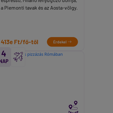
a Piemonti tavak és az Aosta-völgy.
413e Ft/fő-től
Érdekel
4
NAP