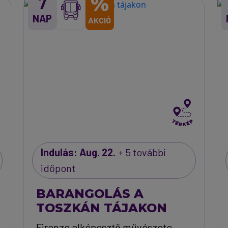
%
7
NAP
AKCIÓ
Indulás: Aug. 22.
+ 5 további
időpont
BARANGOLÁS A
TOSZKÁN TÁJAKON
Firenze elképesztő művészete,