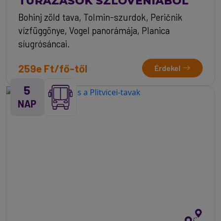
TÚRÁZÁSOK SZLOVÉNIÁBÓL
Bohinj zöld tava, Tolmin-szurdok, Peričnik
vízfüggönye, Vogel panorámája, Planica
síugrósáncai.
259e Ft/fő-től
Érdekel
5
NAP