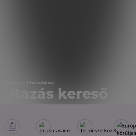
Nyitólap
Utazás kereső
Utazás kereső