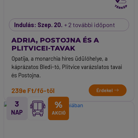
Indulás: Szep. 20.
+ 2 további időpont
ADRIA, POSTOJNA ÉS A
PLITVICEI-TAVAK
Opatija, a monarchia híres üdülőhelye, a
káprázatos Bledi-tó, Plitvice varázslatos tavai
és Postojna.
239e Ft/fő-től
Érdekel
3
%
NAP
AKCIÓ