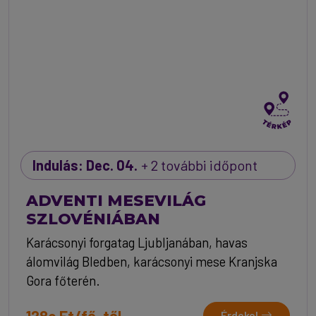
Indulás: Dec. 04.
+ 2 további időpont
ADVENTI MESEVILÁG
SZLOVÉNIÁBAN
Karácsonyi forgatag Ljubljanában, havas
álomvilág Bledben, karácsonyi mese Kranjska
Gora főterén.
128e Ft/fő-től
Érdekel