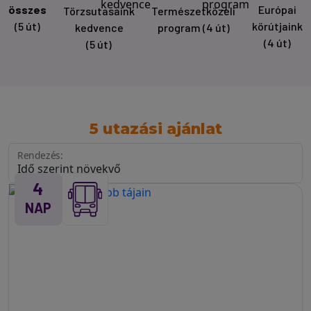
összes
Európai
Törzsutasaink
Természetközeli
(5 út)
körútjaink
kedvence
program
(4 út)
(4 út)
(5 út)
5 utazási ajánlat
Rendezés:
4
NAP