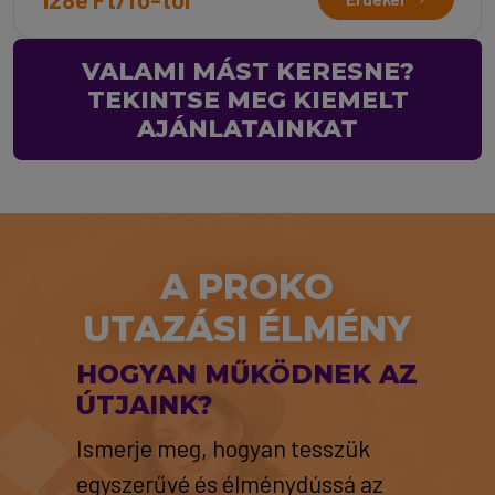
VALAMI MÁST KERESNE?
TEKINTSE MEG KIEMELT
AJÁNLATAINKAT
A PROKO
UTAZÁSI ÉLMÉNY
HOGYAN MŰKÖDNEK AZ
ÚTJAINK?
Ismerje meg, hogyan tesszük
egyszerűvé és élménydússá az