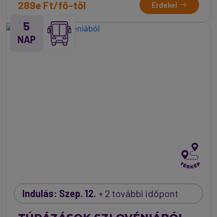
289e Ft/fő-től
Érdekel
5
NAP
Indulás: Szep. 12.
+ 2 további időpont