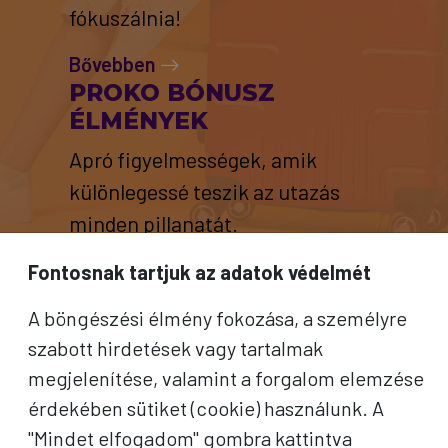
fókuszálnia!
Bővebben
PROKO BÓNUSZ
ÉLMÉNYEK
Apró figyelmességek, amik
különlegessé teszik az utazás
minden pillanatát.
Bővebben
Fontosnak tartjuk az adatok védelmét
A böngészési élmény fokozása, a személyre
szabott hirdetések vagy tartalmak
megjelenítése, valamint a forgalom elemzése
érdekében sütiket (cookie) használunk. A
"Mindet elfogadom" gombra kattintva