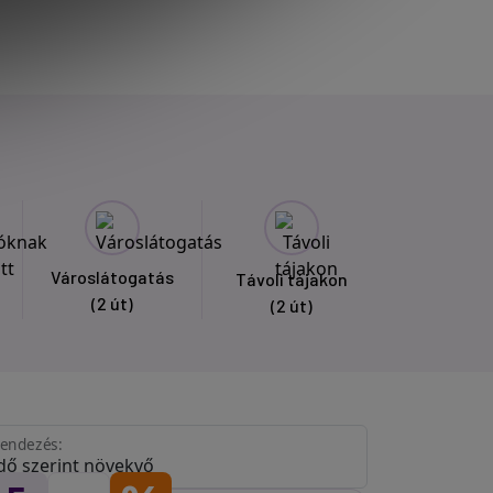
Városlátogatás
Távoli tájakon
(2 út)
(2 út)
endezés: