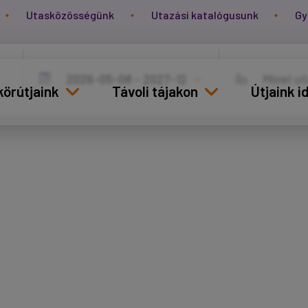
Utasközösségünk
Utazási katalógusunk
Gy
körútjaink
Távoli tájakon
Útjaink 