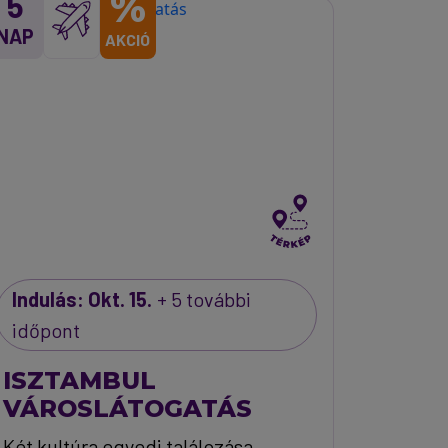
%
5
NAP
AKCIÓ
Indulás: Okt. 15.
+ 5 további
időpont
ISZTAMBUL
VÁROSLÁTOGATÁS
Két kultúra egyedi találozása,