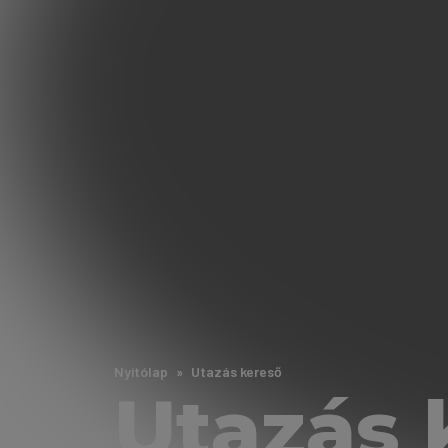
Nyitólap
Utazás kereső
Utazás 