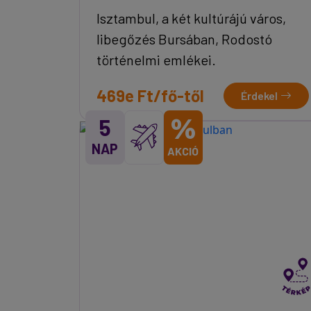
Isztambul, a két kultúrájú város,
libegőzés Bursában, Rodostó
történelmi emlékei.
469e Ft/fő-től
Érdekel
%
5
NAP
AKCIÓ