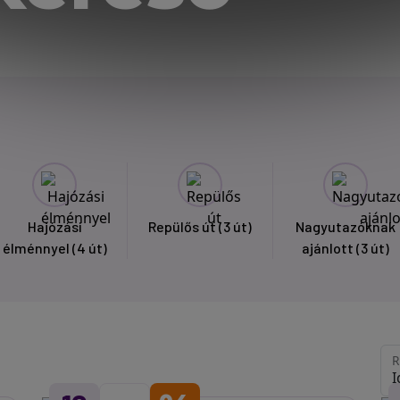
Hajózási
Repülős út
(3 út)
Nagyutazóknak
élménnyel
(4 út)
ajánlott
(3 út)
R