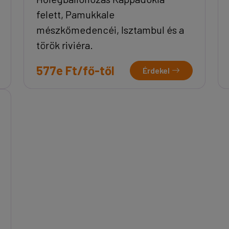
felett, Pamukkale
mészkőmedencéi, Isztambul és a
török riviéra.
577e Ft/fő-től
Érdekel