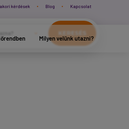
akori kérdések
Blog
Kapcsolat
KERESÉS
időrendben
Milyen velünk utazni?