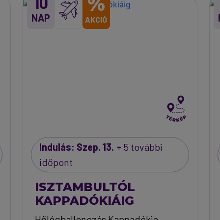
%
10
NAP
AKCIÓ
Indulás: Szep. 13.
+ 5 további
időpont
ISZTAMBULTÓL
KAPPADÓKIÁIG
Hőlégballonozás Kappadókia