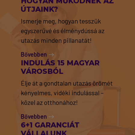
HOGYAN MŰKÖDNEK AZ
ÚTJAINK?
Ismerje meg, hogyan tesszük
egyszerűvé és élménydússá az
utazás minden pillanatát!
Bővebben
INDULÁS 15 MAGYAR
VÁROSBÓL
Élje át a gondtalan utazás örömét
kényelmes, vidéki indulással –
közel az otthonához!
Bővebben
6+1 GARANCIÁT
VÁLLALUNK