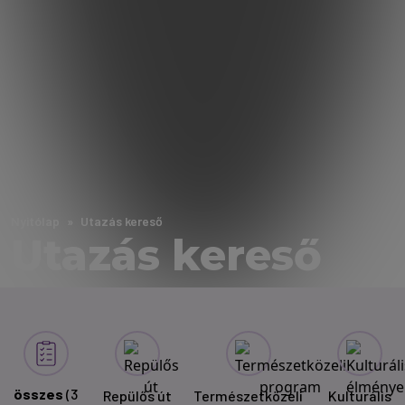
Nyitólap
Utazás kereső
Utazás kereső
összes
(3
Repülős út
Természetközeli
Kulturális