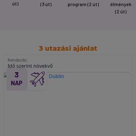
út)
(3 út)
program
(2 út)
élmények
(2 út)
3 utazási ajánlat
Rendezés:
3
NAP