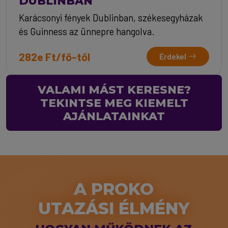
DUBLINBAN
Karácsonyi fények Dublinban, székesegyházak
és Guinness az ünnepre hangolva.
282e Ft/fő-től
Érdekel
VALAMI MÁST KERESNE?
TEKINTSE MEG KIEMELT
AJÁNLATAINKAT
A PROKO
UTAZÁSI ÉLMÉNY