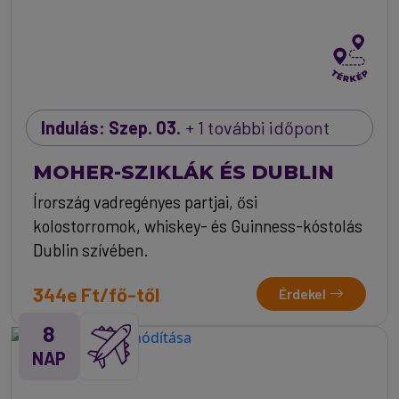
Indulás: Szep. 03.
+ 1 további időpont
MOHER-SZIKLÁK ÉS DUBLIN
Írország vadregényes partjai, ősi
kolostorromok, whiskey- és Guinness-kóstolás
Dublin szívében.
344e Ft/fő-től
Érdekel
8
NAP