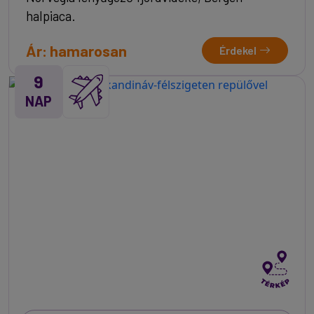
halpiaca.
Ár: hamarosan
Érdekel
9
NAP