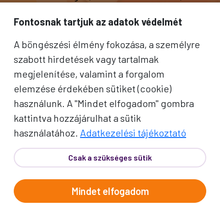
hogy csak az élményekre kelljen
Fontosnak tartjuk az adatok védelmét
fókuszálnia!
A böngészési élmény fokozása, a személyre
Bővebben
szabott hirdetések vagy tartalmak
PROKO BÓNUSZ
megjelenítése, valamint a forgalom
ÉLMÉNYEK
elemzése érdekében sütiket (cookie)
Apró figyelmességek, amik
használunk. A "Mindet elfogadom" gombra
különlegessé teszik az utazás
kattintva hozzájárulhat a sütik
minden pillanatát.
használatához.
Adatkezelési tájékoztató
Bővebben
Csak a szükséges sütik
Mindet elfogadom