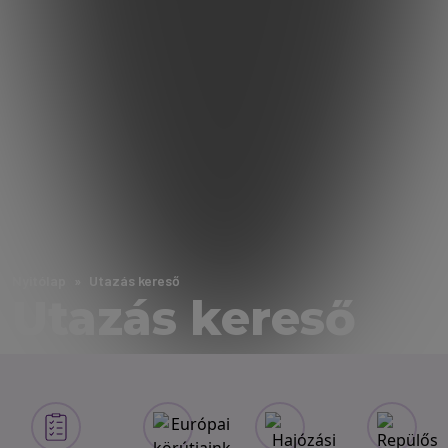
Nyitólap
Utazás kereső
Utazás kereső