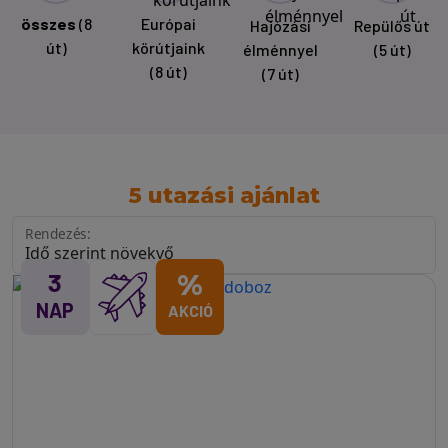
összes
(8
Európai
Hajózási
Repülős út
út)
körútjaink
élménnyel
(5 út)
(8 út)
(7 út)
5 utazási ajánlat
Rendezés:
3
%
NAP
AKCIÓ