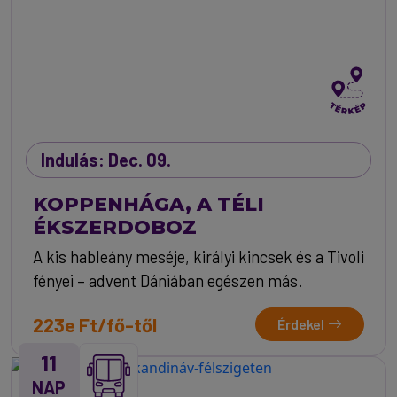
Indulás: Dec. 09.
KOPPENHÁGA, A TÉLI
ÉKSZERDOBOZ
A kis hableány meséje, királyi kincsek és a Tivoli
fényei – advent Dániában egészen más.
223e Ft/fő-től
Érdekel
11
NAP