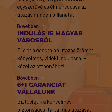
egyszerűvé és élménydússá az
utazás minden pillanatát!
Bővebben
INDULÁS 15 MAGYAR
VÁROSBÓL
Élje át a gondtalan utazás örömét
kényelmes, vidéki indulással –
közel az otthonához!
Bővebben
6+1 GARANCIÁT
VÁLLALUNK
Biztosítjuk a kényelmes,
biztonságos, tartalmas utazását,