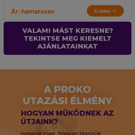
Ár: hamarosan
Érdekel
VALAMI MÁST KERESNE?
TEKINTSE MEG KIEMELT
AJÁNLATAINKAT
A PROKO
UTAZÁSI ÉLMÉNY
HOGYAN MŰKÖDNEK AZ
ÚTJAINK?
Ismerje meg, hogyan tesszük