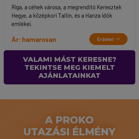
Riga, a céhek városa, a megrendítő Keresztek
Hegye, a középkori Tallin, és a Hanza idők
emlékei.
Ár: hamarosan
Érdekel
VALAMI MÁST KERESNE?
TEKINTSE MEG KIEMELT
AJÁNLATAINKAT
A PROKO
UTAZÁSI ÉLMÉNY