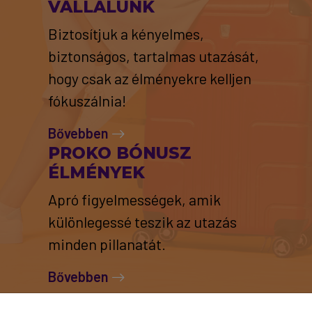
VÁLLALUNK
Biztosítjuk a kényelmes,
biztonságos, tartalmas utazását,
hogy csak az élményekre kelljen
fókuszálnia!
Bővebben
PROKO BÓNUSZ
ÉLMÉNYEK
Apró figyelmességek, amik
különlegessé teszik az utazás
minden pillanatát.
Bővebben