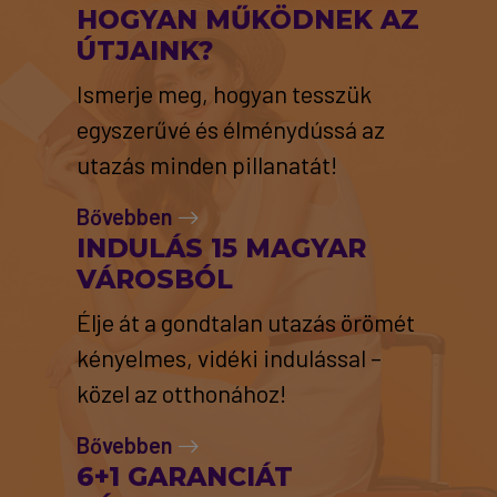
HOGYAN MŰKÖDNEK AZ
ÚTJAINK?
Ismerje meg, hogyan tesszük
egyszerűvé és élménydússá az
utazás minden pillanatát!
Bővebben
INDULÁS 15 MAGYAR
VÁROSBÓL
Élje át a gondtalan utazás örömét
kényelmes, vidéki indulással –
közel az otthonához!
Bővebben
6+1 GARANCIÁT