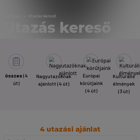
Nyitólap
Utazás kereső
Utazás kereső
összes
(4
Európai
Nagyutazóknak
Kulturális
út)
körútjaink
ajánlott
(4 út)
élmények
(4 út)
(3 út)
4 utazási ajánlat