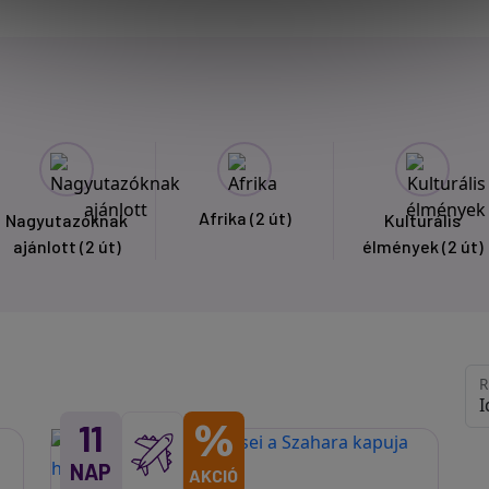
Afrika
(2 út)
Nagyutazóknak
Kulturális
ajánlott
(2 út)
élmények
(2 út)
R
%
11
NAP
AKCIÓ