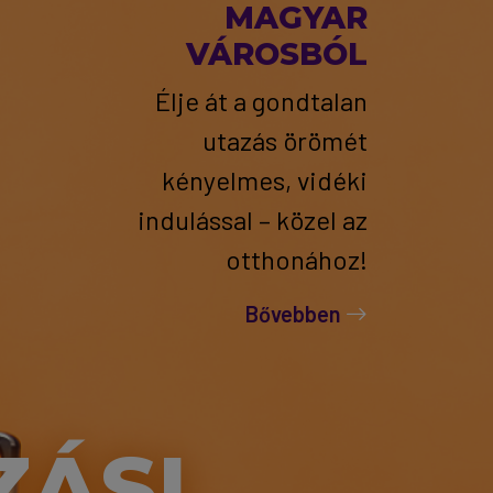
MAGYAR
VÁROSBÓL
Élje át a gondtalan
utazás örömét
kényelmes, vidéki
indulással – közel az
otthonához!
Bővebben
ZÁSI