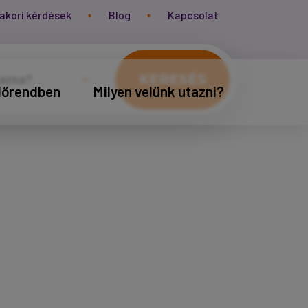
akori kérdések
Blog
Kapcsolat
KERESÉS
időrendben
Milyen velünk utazni?