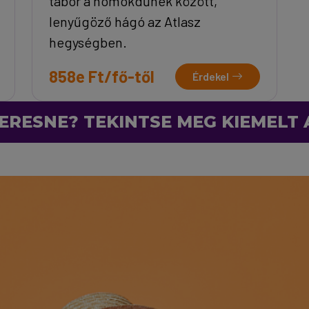
tábor a homokdűnék között,
lenyűgöző hágó az Atlasz
hegységben.
858e Ft/fő-től
Érdekel
ERESNE? TEKINTSE MEG KIEMELT