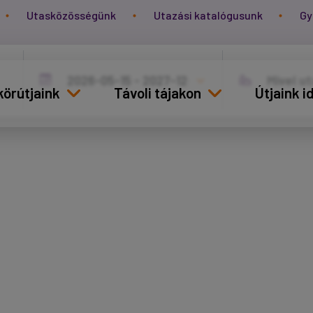
Utasközösségünk
Utazási katalógusunk
Gy
körútjaink
Távoli tájakon
Útjaink 