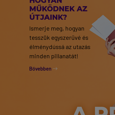
HOGYAN
MŰKÖDNEK AZ
ÚTJAINK?
Ismerje meg, hogyan
tesszük egyszerűvé és
élménydússá az utazás
minden pillanatát!
Bővebben
A P