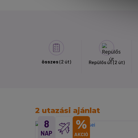
összes
(2 út)
Repülős út
(2 út)
2 utazási ajánlat
%
8
NAP
AKCIÓ