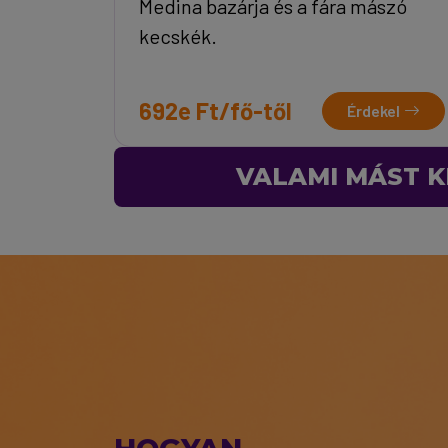
Medina bazárja és a fára mászó
kecskék.
692e Ft/fő-től
Érdekel
VALAMI MÁST K