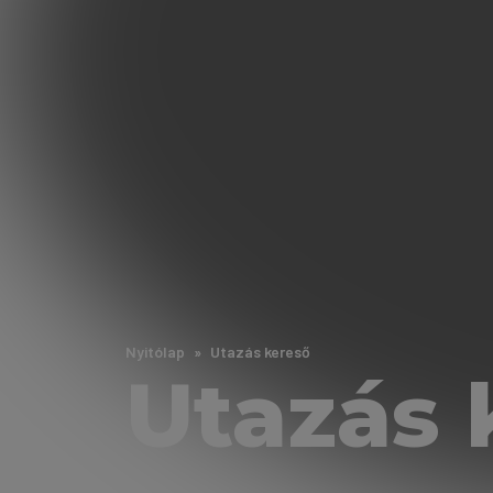
Nyitólap
Utazás kereső
Utazás 