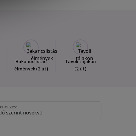
Bakancslistás
Távoli tájakon
élmények
(2 út)
(2 út)
endezés: