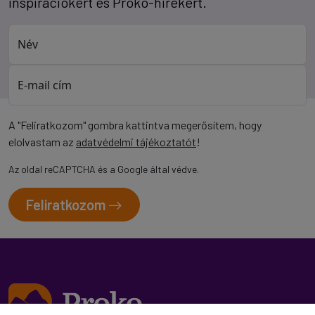
inspirációkért és Proko-hírekért.
Név
E-mail cím
A "Feliratkozom" gombra kattintva megerősítem, hogy
elolvastam az
adatvédelmi tájékoztatót
!
Az oldal reCAPTCHA és a Google által védve.
Feliratkozom