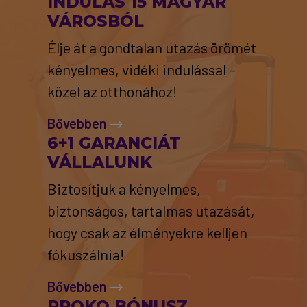
INDULÁS 15 MAGYAR
VÁROSBÓL
Élje át a gondtalan utazás örömét
kényelmes, vidéki indulással –
közel az otthonához!
Bővebben
6+1 GARANCIÁT
VÁLLALUNK
Biztosítjuk a kényelmes,
biztonságos, tartalmas utazását,
hogy csak az élményekre kelljen
fókuszálnia!
Bővebben
PROKO BÓNUSZ