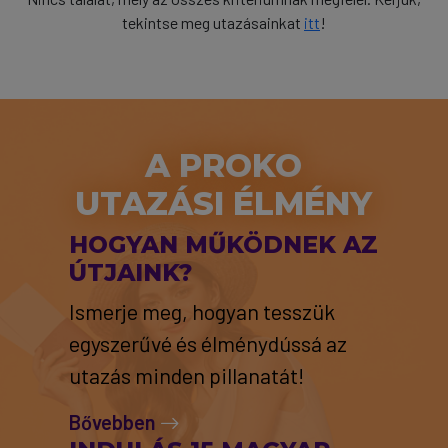
tekintse meg utazásainkat
itt
!
A PROKO
UTAZÁSI ÉLMÉNY
HOGYAN MŰKÖDNEK AZ
ÚTJAINK?
Ismerje meg, hogyan tesszük
egyszerűvé és élménydússá az
utazás minden pillanatát!
Bővebben