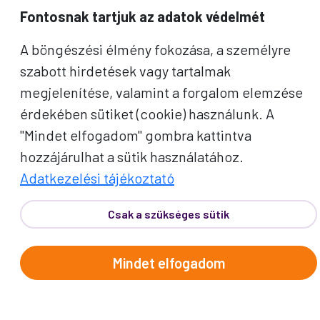
Fontosnak tartjuk az adatok védelmét
A böngészési élmény fokozása, a személyre
Telefon:
62/543-385
(Hétfő-Péntek: 9:00-17:00)
szabott hirdetések vagy tartalmak
E-mail:
info@prokotravel.hu
megjelenítése, valamint a forgalom elemzése
Főiroda:
6720 Szeged, Feketesas utca 19-21.
érdekében sütiket (cookie) használunk. A
Budapest:
1137, Katona József u. 14.
"Mindet elfogadom" gombra kattintva
Makó:
6900, Széchenyi tér 8.
hozzájárulhat a sütik használatához.
Adatkezelési tájékoztató
Csak a szükséges sütik
ÚTICÉLOK
Mindet elfogadom
Afrika
Amerika
Ausztrália és Óceánia
Ázsia