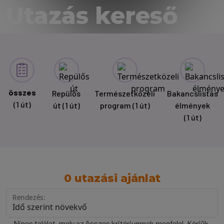
Utazás kereső
összes
Repülős
Természetközeli
Bakancslistás
(1 út)
út
(1 út)
program
(1 út)
élmények
(1 út)
0 utazási ajánlat
Rendezés:
Nincs találat, mely az összes kritériumnak megfelel. Kérjük,