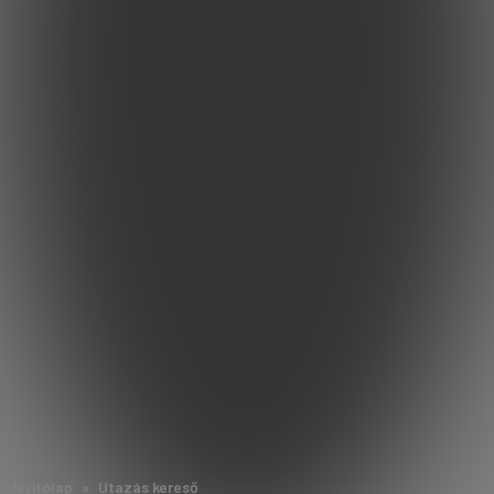
Nyitólap
Utazás kereső