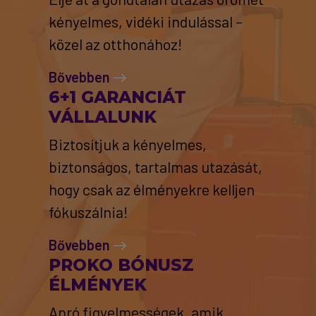
kényelmes, vidéki indulással –
közel az otthonához!
Bővebben
6+1 GARANCIÁT
VÁLLALUNK
Biztosítjuk a kényelmes,
biztonságos, tartalmas utazását,
hogy csak az élményekre kelljen
fókuszálnia!
Bővebben
PROKO BÓNUSZ
ÉLMÉNYEK
Apró figyelmességek, amik