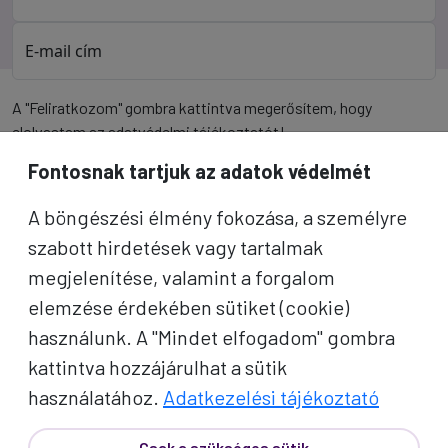
E-mail cím
A "Feliratkozom" gombra kattintva megerősítem, hogy
elolvastam az
adatvédelmi tájékoztatót
!
Fontosnak tartjuk az adatok védelmét
Az oldal reCAPTCHA és a Google által védve.
A böngészési élmény fokozása, a személyre
Feliratkozom
szabott hirdetések vagy tartalmak
megjelenítése, valamint a forgalom
elemzése érdekében sütiket (cookie)
használunk. A "Mindet elfogadom" gombra
kattintva hozzájárulhat a sütik
használatához.
Adatkezelési tájékoztató
Csak a szükséges sütik