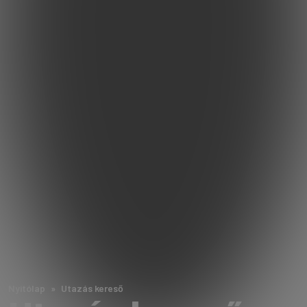
Nyitólap
Utazás kereső