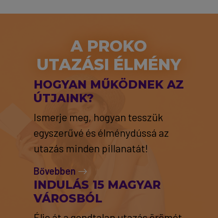
A PROKO
UTAZÁSI ÉLMÉNY
HOGYAN MŰKÖDNEK AZ
ÚTJAINK?
Ismerje meg, hogyan tesszük
egyszerűvé és élménydússá az
utazás minden pillanatát!
Bővebben
INDULÁS 15 MAGYAR
VÁROSBÓL
Élje át a gondtalan utazás örömét