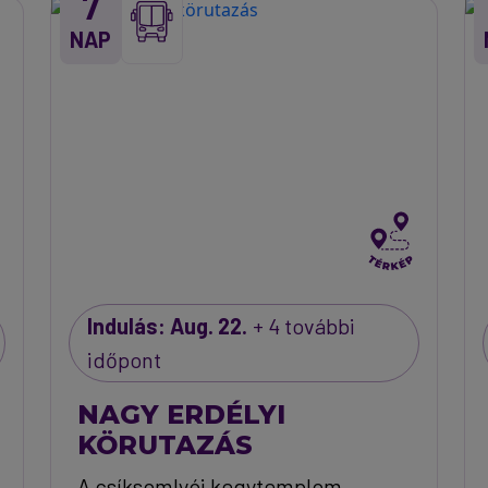
7
NAP
Indulás: Aug. 22.
+ 4 további
időpont
NAGY ERDÉLYI
KÖRUTAZÁS
A csíksomlyói kegytemplom