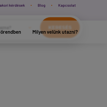
akori kérdések
Blog
Kapcsolat
KERESÉS
időrendben
Milyen velünk utazni?