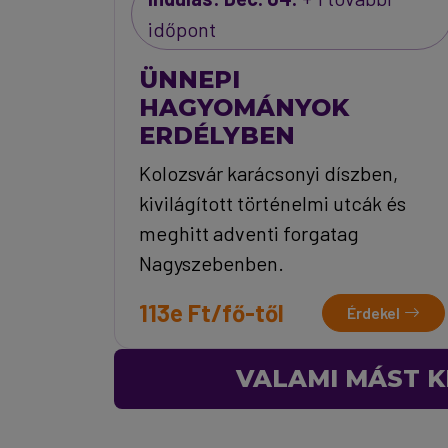
időpont
ÜNNEPI
HAGYOMÁNYOK
ERDÉLYBEN
Kolozsvár karácsonyi díszben,
kivilágított történelmi utcák és
meghitt adventi forgatag
Nagyszebenben.
113e Ft/fő-től
Érdekel
VALAMI MÁST K