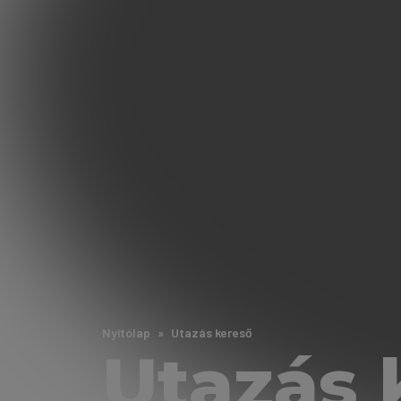
Nyitólap
Utazás kereső
Utazás 