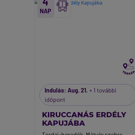
4
NAP
Indulás: Aug. 21.
+ 1 további
időpont
KIRUCCANÁS ERDÉLY
KAPUJÁBA
Tordai-hasadék, Mátyás szobra