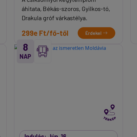
áhitata, Békás-szoros, Gyilkos-tó,
Drakula gróf várkastélya.
299e Ft/fő-től
Érdekel
8
NAP
Indulás: Jún. 16.