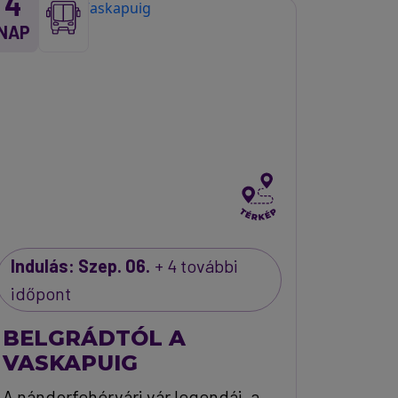
4
NAP
Indulás: Szep. 06.
+ 4 további
időpont
BELGRÁDTÓL A
VASKAPUIG
A nándorfehérvári vár legendái, a