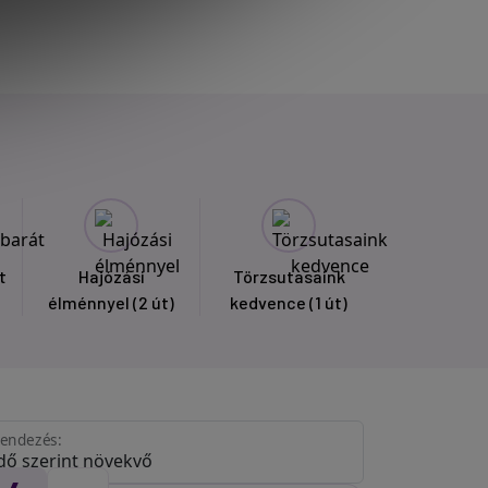
t
Hajózási
Törzsutasaink
élménnyel
(2 út)
kedvence
(1 út)
endezés: