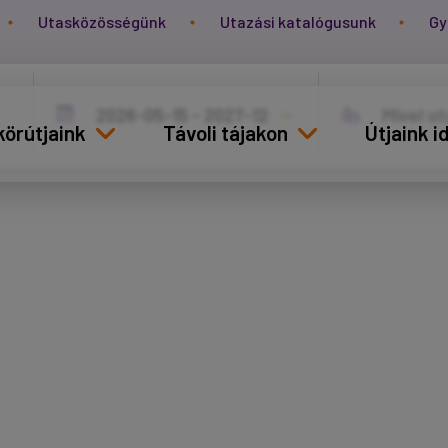
Utasközösségünk
Utazási katalógusunk
Gy
körútjaink
Távoli tájakon
Útjaink 