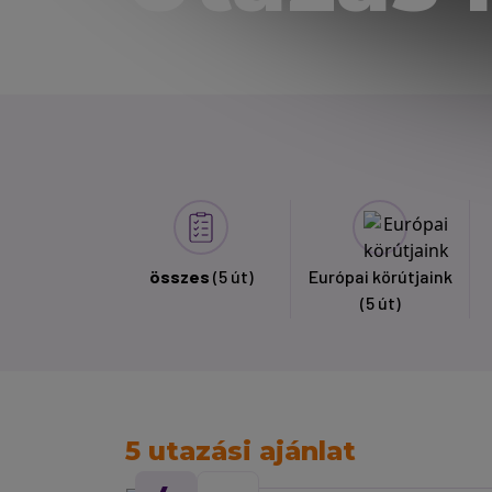
összes
(5 út)
Európai körútjaink
(5 út)
5 utazási ajánlat