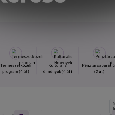
Természetközeli
Kulturális
Pénztárcabarát ú
program
(4 út)
élmények
(4 út)
(2 út)
R