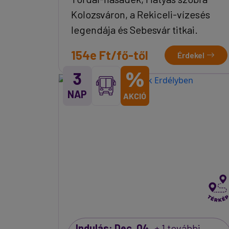
Kolozsváron, a Rekiceli-vízesés
legendája és Sebesvár titkai.
154e Ft/fő-től
Érdekel
%
3
NAP
AKCIÓ
Indulás: Dec. 04.
+ 1 további