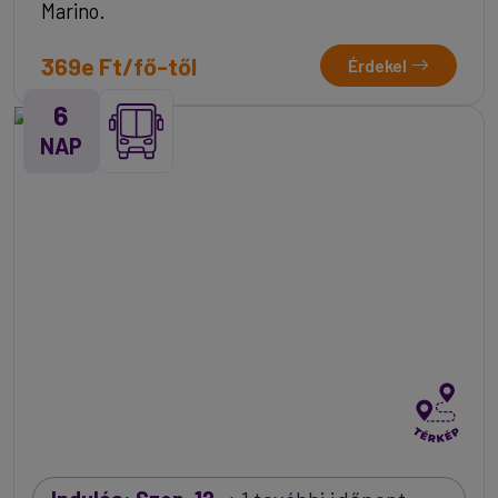
Marino.
369e Ft/fő-től
Érdekel
6
NAP