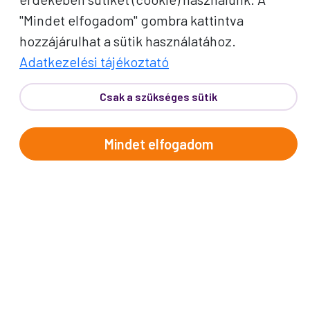
"Mindet elfogadom" gombra kattintva
hozzájárulhat a sütik használatához.
Adatkezelési tájékoztató
PROKO HÍRLEVÉL
Csak a szükséges sütik
A jó utak híre gyorsan terjed – de a legjobb, ha
Mindet elfogadom
közvetlenül Önhöz érkezik. Iratkozzon fel
kedvezményes utazási ajánlatokért,
inspirációkért és Proko-hírekért.
Név
E-mail cím