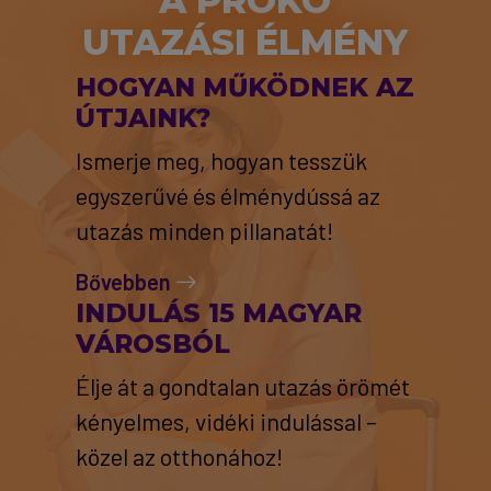
A PROKO
UTAZÁSI ÉLMÉNY
HOGYAN MŰKÖDNEK AZ
ÚTJAINK?
Ismerje meg, hogyan tesszük
egyszerűvé és élménydússá az
utazás minden pillanatát!
Bővebben
INDULÁS 15 MAGYAR
VÁROSBÓL
Élje át a gondtalan utazás örömét
kényelmes, vidéki indulással –
közel az otthonához!