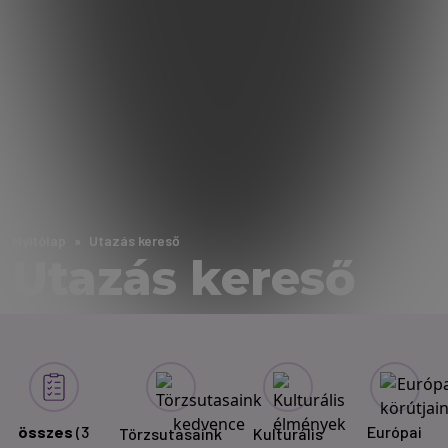
Nyitólap
Utazás kereső
Utazás kereső
összes
(3
Európai
Törzsutasaink
Kulturális