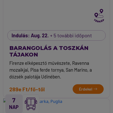
Indulás: Aug. 22.
+ 5 további időpont
BARANGOLÁS A TOSZKÁN
TÁJAKON
Firenze elképesztő művészete, Ravenna
mozaikjai, Pisa ferde tornya, San Marino, a
dózsék palotája Udinében.
289e Ft/fő-től
Érdekel
7
NAP