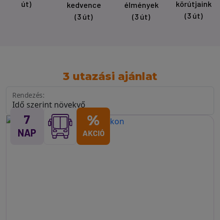
út)
körútjaink
kedvence
élmények
(3 út)
(3 út)
(3 út)
3 utazási ajánlat
Rendezés:
7
%
NAP
AKCIÓ