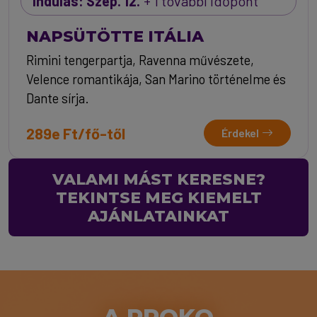
Indulás: Szep. 12.
+ 1 további időpont
NAPSÜTÖTTE ITÁLIA
Rimini tengerpartja, Ravenna művészete,
Velence romantikája, San Marino történelme és
Dante sírja.
289e Ft/fő-től
Érdekel
VALAMI MÁST KERESNE?
TEKINTSE MEG KIEMELT
AJÁNLATAINKAT