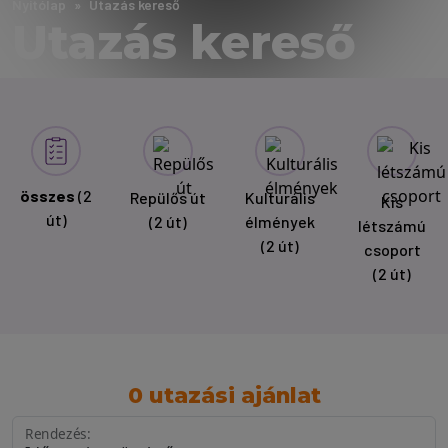
Nyitólap
Utazás kereső
Utazás kereső
összes
(2
Repülős út
Kulturális
Kis
út)
(2 út)
élmények
létszámú
(2 út)
csoport
(2 út)
0 utazási ajánlat
Rendezés: