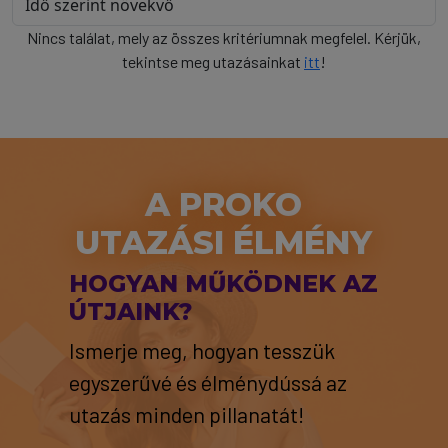
Nincs találat, mely az összes kritériumnak megfelel. Kérjük,
tekintse meg utazásainkat
itt
!
A PROKO
UTAZÁSI ÉLMÉNY
HOGYAN MŰKÖDNEK AZ
ÚTJAINK?
Ismerje meg, hogyan tesszük
egyszerűvé és élménydússá az
utazás minden pillanatát!