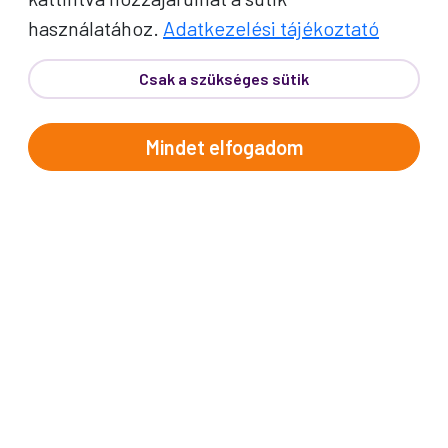
használatához.
Adatkezelési tájékoztató
Csak a szükséges sütik
Telefon:
62/543-385
(Hétfő-Péntek: 9:00-17:00)
Mindet elfogadom
E-mail:
info@prokotravel.hu
Főiroda:
6720 Szeged, Feketesas utca 19-21.
Budapest:
1137, Katona József u. 14.
Makó:
6900, Széchenyi tér 8.
ÚTICÉLOK
Afrika
Amerika