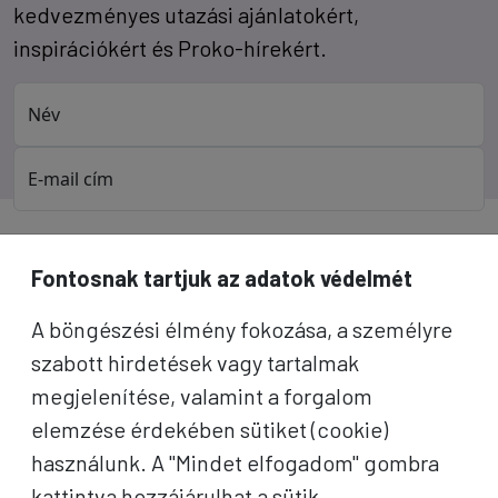
kedvezményes utazási ajánlatokért,
inspirációkért és Proko-hírekért.
Név
E-mail cím
A "Feliratkozom" gombra kattintva megerősítem, hogy
elolvastam az
adatvédelmi tájékoztatót
!
Fontosnak tartjuk az adatok védelmét
Az oldal reCAPTCHA és a Google által védve.
A böngészési élmény fokozása, a személyre
szabott hirdetések vagy tartalmak
Feliratkozom
megjelenítése, valamint a forgalom
elemzése érdekében sütiket (cookie)
használunk. A "Mindet elfogadom" gombra
kattintva hozzájárulhat a sütik