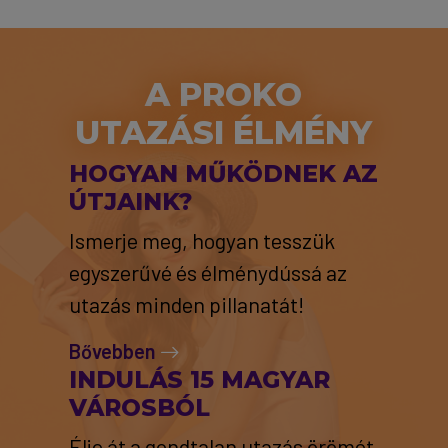
A PROKO
UTAZÁSI ÉLMÉNY
HOGYAN MŰKÖDNEK AZ
ÚTJAINK?
Ismerje meg, hogyan tesszük
egyszerűvé és élménydússá az
utazás minden pillanatát!
Bővebben
INDULÁS 15 MAGYAR
VÁROSBÓL
Élje át a gondtalan utazás örömét