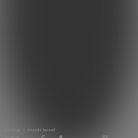
Nyitólap
Utazás kereső