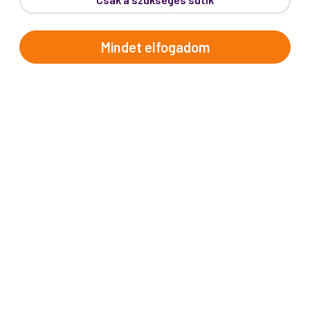
Telefon:
62/543-385
(Hétfő-Péntek: 9:00-17:00)
E-mail:
info@prokotravel.hu
Mindet elfogadom
Főiroda:
6720 Szeged, Feketesas utca 19-21.
Budapest:
1137, Katona József u. 14.
Makó:
6900, Széchenyi tér 8.
ÚTICÉLOK
Afrika
Amerika
Ausztrália és Óceánia
Ázsia
Alpok országai
Balkán
Brit-szigetek
Dél-Európa