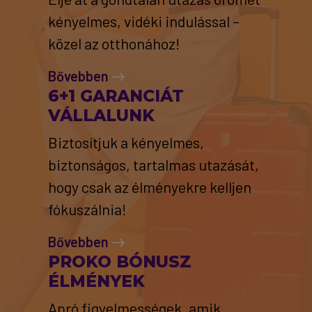
kényelmes, vidéki indulással –
közel az otthonához!
Bővebben
6+1 GARANCIÁT
VÁLLALUNK
Biztosítjuk a kényelmes,
biztonságos, tartalmas utazását,
hogy csak az élményekre kelljen
fókuszálnia!
Bővebben
PROKO BÓNUSZ
ÉLMÉNYEK
Apró figyelmességek, amik