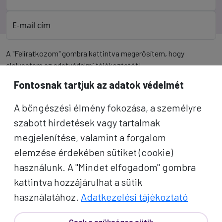
E-mail cím
A "Feliratkozom" gombra kattintva megerősítem, hogy
elolvastam az
adatvédelmi tájékoztatót
!
Fontosnak tartjuk az adatok védelmét
Az oldal reCAPTCHA és a Google által védve.
A böngészési élmény fokozása, a személyre
Feliratkozom
szabott hirdetések vagy tartalmak
megjelenítése, valamint a forgalom
elemzése érdekében sütiket (cookie)
használunk. A "Mindet elfogadom" gombra
kattintva hozzájárulhat a sütik
használatához.
Adatkezelési tájékoztató
Csak a szükséges sütik