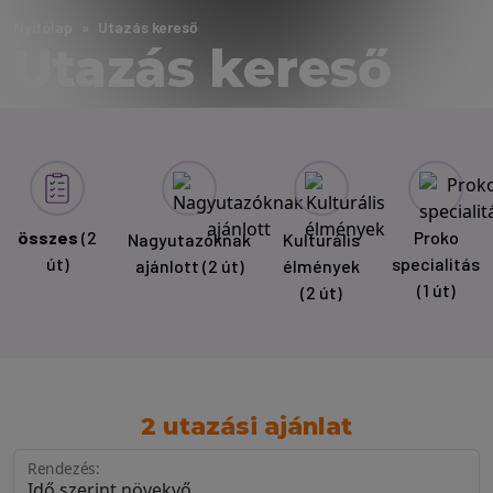
Nyitólap
Utazás kereső
Utazás kereső
összes
(2
Proko
Nagyutazóknak
Kulturális
út)
specialitás
ajánlott
(2 út)
élmények
(1 út)
(2 út)
2 utazási ajánlat
Rendezés: