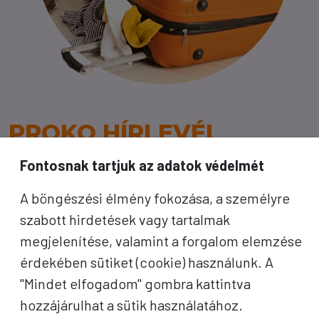
PROKO HÍRLEVÉL
Fontosnak tartjuk az adatok védelmét
A jó utak híre gyorsan terjed – de a legjobb, ha
közvetlenül Önhöz érkezik. Iratkozzon fel
A böngészési élmény fokozása, a személyre
kedvezményes utazási ajánlatokért,
szabott hirdetések vagy tartalmak
inspirációkért és Proko-hírekért.
megjelenítése, valamint a forgalom elemzése
érdekében sütiket (cookie) használunk. A
Név
"Mindet elfogadom" gombra kattintva
hozzájárulhat a sütik használatához.