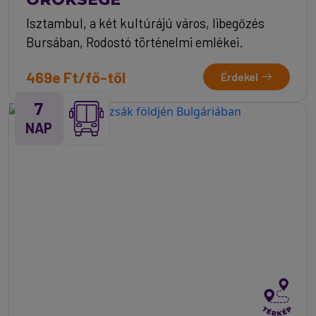
Isztambul, a két kultúrájú város, libegőzés
Bursában, Rodostó történelmi emlékei.
469e Ft/fő-től
Érdekel
7
NAP