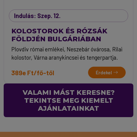
Indulás: Szep. 12.
KOLOSTOROK ÉS RÓZSÁK
FÖLDJÉN BULGÁRIÁBAN
Plovdiv római emlékei, Neszebár óvárosa, Rilai
kolostor, Várna aranykincsei és tengerpartja.
389e Ft/fő-től
Érdekel
VALAMI MÁST KERESNE?
TEKINTSE MEG KIEMELT
AJÁNLATAINKAT