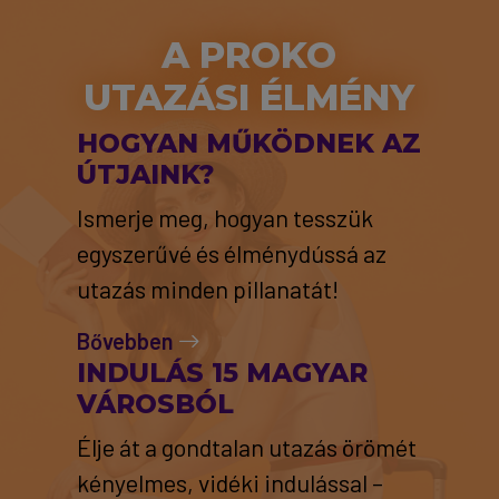
A PROKO
UTAZÁSI ÉLMÉNY
HOGYAN MŰKÖDNEK AZ
ÚTJAINK?
Ismerje meg, hogyan tesszük
egyszerűvé és élménydússá az
utazás minden pillanatát!
Bővebben
INDULÁS 15 MAGYAR
VÁROSBÓL
Élje át a gondtalan utazás örömét
kényelmes, vidéki indulással –