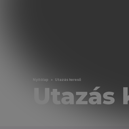
Nyitólap
Utazás kereső
Utazás 