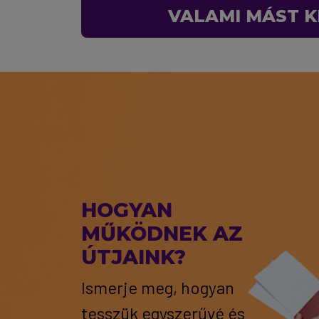
VALAMI MÁST K
HOGYAN
MŰKÖDNEK AZ
ÚTJAINK?
Ismerje meg, hogyan
tesszük egyszerűvé és