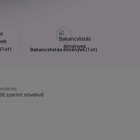
k
(1 út)
Bakancslistás élmények
(1 út)
endezés: