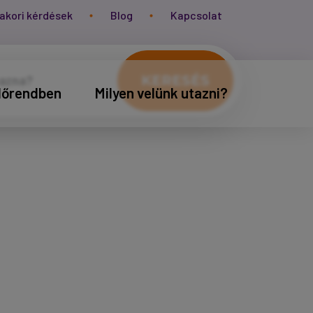
akori kérdések
Blog
Kapcsolat
KERESÉS
időrendben
Milyen velünk utazni?