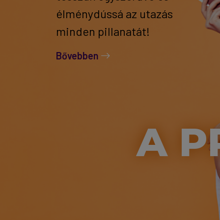
élménydússá az utazás
minden pillanatát!
Bővebben
A P