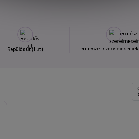
Természet szerelmeseine
Repülős út
(1 út)
R