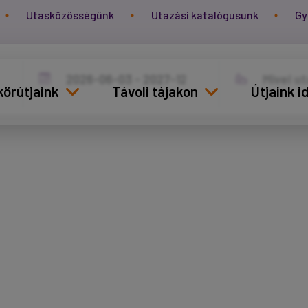
Utasközösségünk
Utazási katalógusunk
Gy
körútjaink
Távoli tájakon
Útjaink 