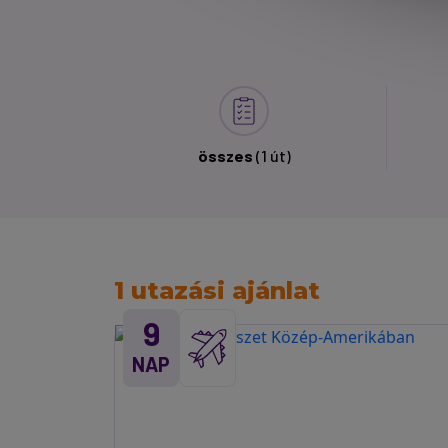
összes
(1 út)
1 utazási ajánlat
9
NAP