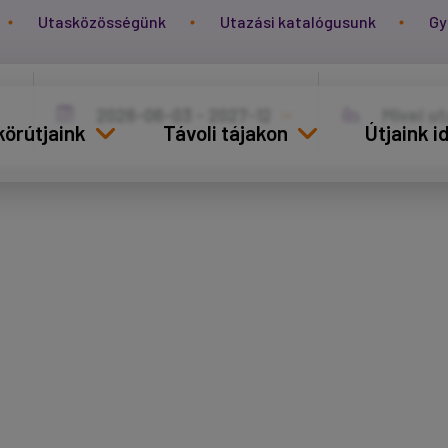
Utasközösségünk
Utazási katalógusunk
Gy
körútjaink
Távoli tájakon
Útjaink 