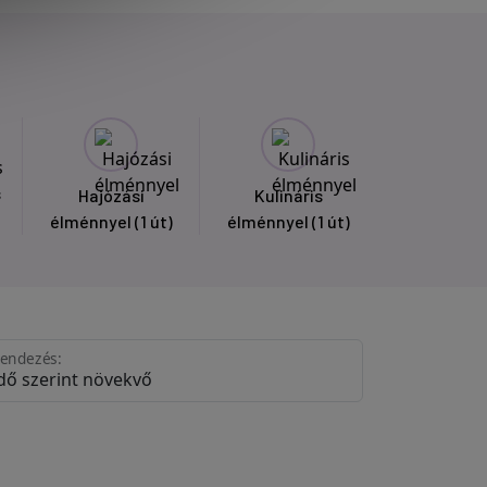
s
Hajózási
Kulináris
élménnyel
(1 út)
élménnyel
(1 út)
endezés: