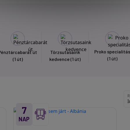
Proko specialitá
Pénztárcabarát út
Törzsutasaink
(1 út)
(1 út)
kedvence
(1 út)
R
7
NAP