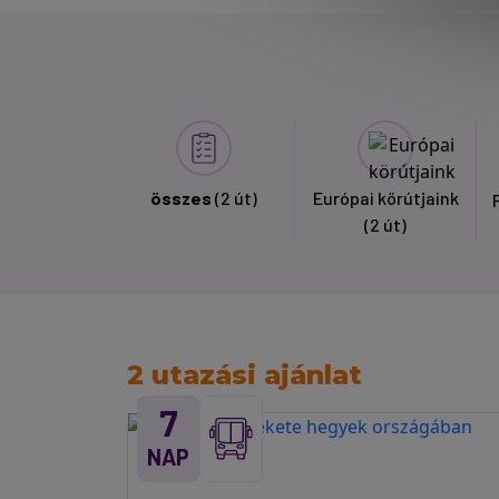
összes
(2 út)
Európai körútjaink
(2 út)
2 utazási ajánlat
7
NAP