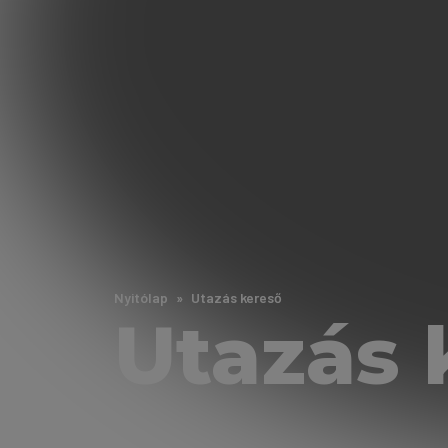
Nyitólap
Utazás kereső
Utazás 