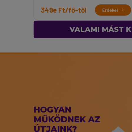
349e Ft/fő-től
Érdekel
VALAMI MÁST K
HOGYAN
MŰKÖDNEK AZ
ÚTJAINK?