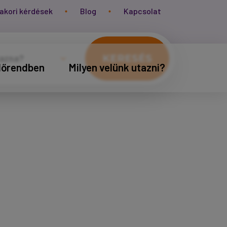
akori kérdések
Blog
Kapcsolat
KERESÉS
időrendben
Milyen velünk utazni?