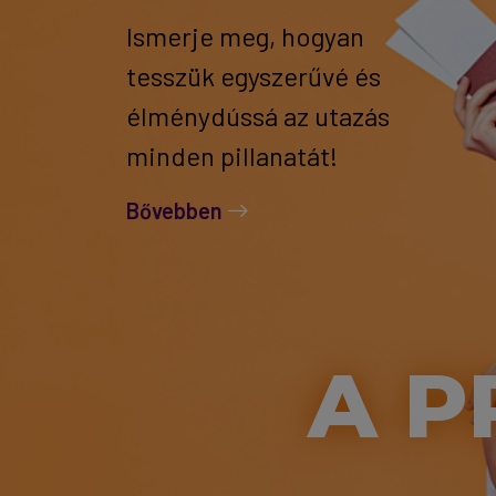
Ismerje meg, hogyan
tesszük egyszerűvé és
élménydússá az utazás
minden pillanatát!
Bővebben
A P