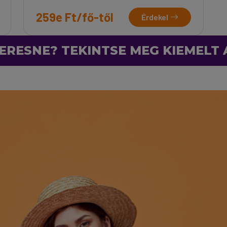
259e Ft/fő-től
Érdekel
ERESNE? TEKINTSE MEG KIEMELT