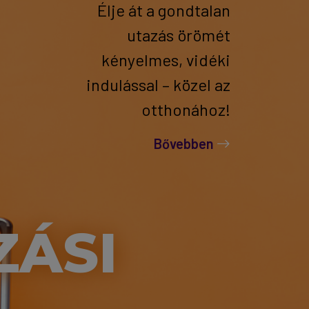
Élje át a gondtalan
utazás örömét
kényelmes, vidéki
indulással – közel az
otthonához!
Bővebben
ZÁSI